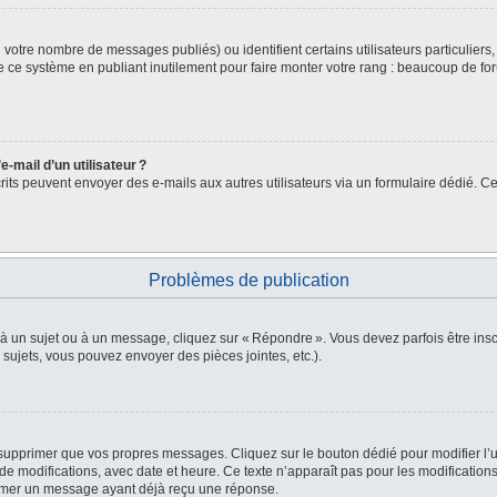
lon votre nombre de messages publiés) ou identifient certains utilisateurs particulie
de ce système en publiant inutilement pour faire monter votre rang : beaucoup de fo
-mail d’un utilisateur ?
nscrits peuvent envoyer des e-mails aux autres utilisateurs via un formulaire dédié. Ce
Problèmes de publication
 à un sujet ou à un message, cliquez sur « Répondre ». Vous devez parfois être in
ujets, vous pouvez envoyer des pièces jointes, etc.).
supprimer que vos propres messages. Cliquez sur le bouton dédié pour modifier l’u
e modifications, avec date et heure. Ce texte n’apparaît pas pour les modifications
primer un message ayant déjà reçu une réponse.