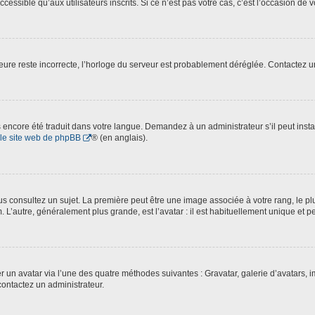
essible qu’aux utilisateurs inscrits. Si ce n’est pas votre cas, c’est l’occasion de v
’heure reste incorrecte, l’horloge du serveur est probablement déréglée. Contactez 
pas encore été traduit dans votre langue. Demandez à un administrateur s’il peut inst
le site web de phpBB
® (en anglais).
 consultez un sujet. La première peut être une image associée à votre rang, le plu
. L’autre, généralement plus grande, est l’avatar : il est habituellement unique et p
ter un avatar via l’une des quatre méthodes suivantes : Gravatar, galerie d’avatars,
contactez un administrateur.