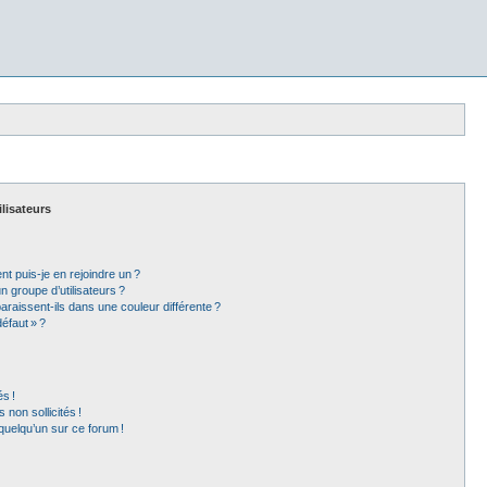
ilisateurs
t puis-je en rejoindre un ?
 groupe d’utilisateurs ?
araissent-ils dans une couleur différente ?
éfaut » ?
s !
non sollicités !
 quelqu’un sur ce forum !