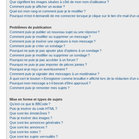
Que signifient les images situées à côté de mon nom d’utilisateur ?
Comment puis-je afficher un avatar ?
Quel est mon rang et comment puis-je le modifier ?
Pourquoi m’est-il demandé de me connecter lorsque je clique sur le lien d’e-mail d’un uti
Problèmes de publication
Comment puis-je publier un nouveau sujet ou une réponse ?
Comment puis-je modifier ou supprimer un message ?
Comment puis-je insérer une signature à mon message ?
Comment puis-je créer un sondage ?
Pourquoi ne puis-je pas ajouter plus d’options à un sondage ?
Comment puis-je modifier ou supprimer un sondage ?
Pourquoi ne puis-je pas accéder à un forum ?
Pourquoi ne puis-je pas importer de pièces jointes ?
Pourquoi ai-je reçu un avertissement ?
Comment puis-je signaler des messages à un modérateur ?
À quoi sert le bouton « Enregistrer comme brouillon » affiché lors de la rédaction d’un s
Pourquoi mon message a-t-il besoin d’être approuvé ?
Comment puis-je remonter mes sujets ?
Mise en forme et types de sujets
Qu’est-ce que le BBCode ?
Puis-je insérer du code HTML ?
Que sont les émoticônes ?
Puis-je insérer des images ?
Que sont les annonces générales ?
Que sont les annonces ?
Que sont les notes ?
Que sont les sujets verrouillés ?