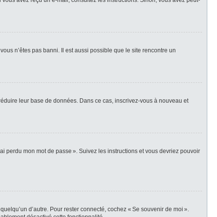
i vous avez reçu un e-mail, consultez les instructions. Sinon, vous avez peut-
vous n’êtes pas banni. Il est aussi possible que le site rencontre un
r réduire leur base de données. Dans ce cas, inscrivez-vous à nouveau et
’ai perdu mon mot de passe ». Suivez les instructions et vous devriez pouvoir
 quelqu’un d’autre. Pour rester connecté, cochez « Se souvenir de moi ».