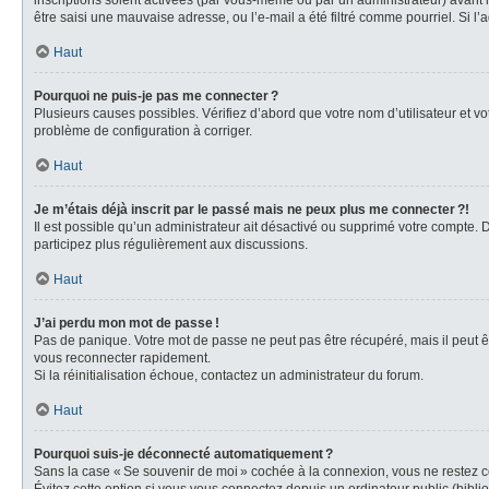
inscriptions soient activées (par vous-même ou par un administrateur) avant la
être saisi une mauvaise adresse, ou l’e-mail a été filtré comme pourriel. Si l’
Haut
Pourquoi ne puis-je pas me connecter ?
Plusieurs causes possibles. Vérifiez d’abord que votre nom d’utilisateur et vot
problème de configuration à corriger.
Haut
Je m’étais déjà inscrit par le passé mais ne peux plus me connecter ?!
Il est possible qu’un administrateur ait désactivé ou supprimé votre compte.
participez plus régulièrement aux discussions.
Haut
J’ai perdu mon mot de passe !
Pas de panique. Votre mot de passe ne peut pas être récupéré, mais il peut êt
vous reconnecter rapidement.
Si la réinitialisation échoue, contactez un administrateur du forum.
Haut
Pourquoi suis-je déconnecté automatiquement ?
Sans la case « Se souvenir de moi » cochée à la connexion, vous ne restez co