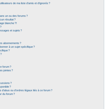
lisateurs de ma liste d’amis et d’ignorés ?
dans un ou des forums ?
un résultat ?
age blanche ?!
 ?
ssages et sujets ?
t les abonnements ?
bonner à un sujet spécifique ?
ifique ?
 ?
ce forum ?
s jointes ?
cussions ?
sponible ?
 d’abus ou d’ordres légaux liés à ce forum ?
ur du forum ?