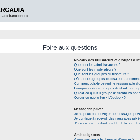
ARCADIA
arcade francophone
Foire aux questions
Niveaux des utilisateurs et groupes d’ut
Que sont les administrateurs ?
Que sont les modérateurs ?
Que sont les groupes d’utilisateurs ?
Où sont les groupes d’utilisateurs et commen
Comment puis-je devenir le responsable d’un
Pourquoi certains groupes d’utilisateurs app
Qu’est-ce qu’un « groupe d’utilisateurs par d
Qu’est-ce que le lien « L’équipe » ?
Messagerie privée
Je ne peux pas envoyer de messages privé
Je continue à recevoir des messages privés 
J’ai reçu un e-mail indésirable de la part de
Amis et ignorés
À quoi sert ma liste d’amis et d’ignorés ?