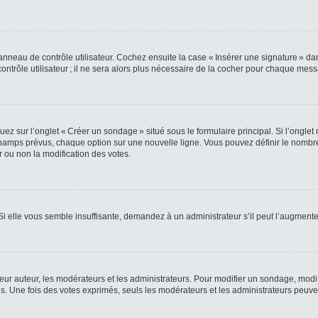
nneau de contrôle utilisateur. Cochez ensuite la case « Insérer une signature » da
rôle utilisateur ; il ne sera alors plus nécessaire de la cocher pour chaque mes
z sur l’onglet « Créer un sondage » situé sous le formulaire principal. Si l’ongle
amps prévus, chaque option sur une nouvelle ligne. Vous pouvez définir le nombre 
r ou non la modification des votes.
 Si elle vous semble insuffisante, demandez à un administrateur s’il peut l’augmente
 auteur, les modérateurs et les administrateurs. Pour modifier un sondage, modif
. Une fois des votes exprimés, seuls les modérateurs et les administrateurs peuven