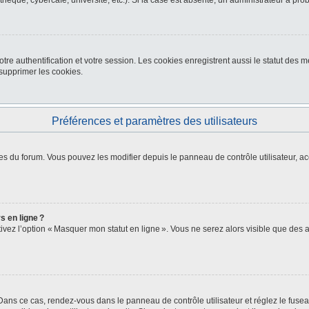
thèque, cybercafé, université, etc.). Si la case est absente, un administrateur a pro
re authentification et votre session. Les cookies enregistrent aussi le statut des me
upprimer les cookies.
Préférences et paramètres des utilisateurs
es du forum. Vous pouvez les modifier depuis le panneau de contrôle utilisateur, ac
s en ligne ?
ctivez l’option « Masquer mon statut en ligne ». Vous ne serez alors visible que de
. Dans ce cas, rendez-vous dans le panneau de contrôle utilisateur et réglez le fus