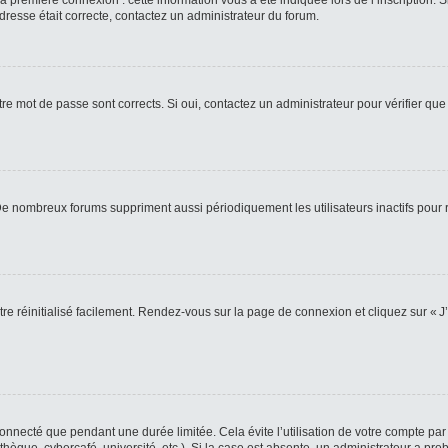
 première connexion : cette information vous a été indiquée lors de l’inscription. S
adresse était correcte, contactez un administrateur du forum.
re mot de passe sont corrects. Si oui, contactez un administrateur pour vérifier que 
 De nombreux forums suppriment aussi périodiquement les utilisateurs inactifs pou
re réinitialisé facilement. Rendez-vous sur la page de connexion et cliquez sur « J
nnecté que pendant une durée limitée. Cela évite l’utilisation de votre compte par