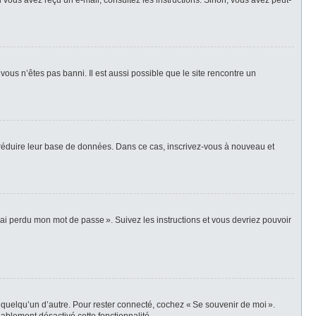
i vous avez reçu un e-mail, consultez les instructions. Sinon, vous avez peut-
vous n’êtes pas banni. Il est aussi possible que le site rencontre un
r réduire leur base de données. Dans ce cas, inscrivez-vous à nouveau et
’ai perdu mon mot de passe ». Suivez les instructions et vous devriez pouvoir
 quelqu’un d’autre. Pour rester connecté, cochez « Se souvenir de moi ».