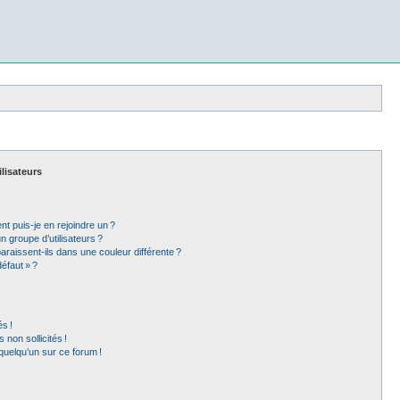
ilisateurs
t puis-je en rejoindre un ?
 groupe d’utilisateurs ?
araissent-ils dans une couleur différente ?
éfaut » ?
s !
non sollicités !
 quelqu’un sur ce forum !