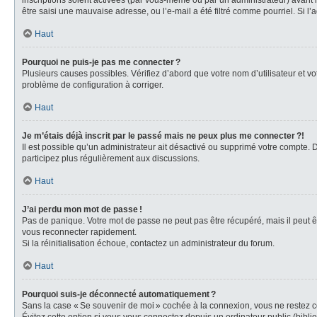
inscriptions soient activées (par vous-même ou par un administrateur) avant la
être saisi une mauvaise adresse, ou l’e-mail a été filtré comme pourriel. Si l’
Haut
Pourquoi ne puis-je pas me connecter ?
Plusieurs causes possibles. Vérifiez d’abord que votre nom d’utilisateur et vot
problème de configuration à corriger.
Haut
Je m’étais déjà inscrit par le passé mais ne peux plus me connecter ?!
Il est possible qu’un administrateur ait désactivé ou supprimé votre compte.
participez plus régulièrement aux discussions.
Haut
J’ai perdu mon mot de passe !
Pas de panique. Votre mot de passe ne peut pas être récupéré, mais il peut êt
vous reconnecter rapidement.
Si la réinitialisation échoue, contactez un administrateur du forum.
Haut
Pourquoi suis-je déconnecté automatiquement ?
Sans la case « Se souvenir de moi » cochée à la connexion, vous ne restez co