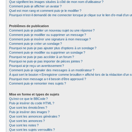
Que signifient les images situées à côté de mon nom d’utilisateur ?
Comment puis-je afficher un avatar ?
Quel est mon rang et comment puis-je le modifier ?
Pourquoi m’est-il demandé de me connecter lorsque je clique sur le lien d’e-mail d’un uti
Problèmes de publication
Comment puis-je publier un nouveau sujet ou une réponse ?
Comment puis-je modifier ou supprimer un message ?
Comment puis-je insérer une signature à mon message ?
Comment puis-je créer un sondage ?
Pourquoi ne puis-je pas ajouter plus d’options à un sondage ?
Comment puis-je modifier ou supprimer un sondage ?
Pourquoi ne puis-je pas accéder à un forum ?
Pourquoi ne puis-je pas importer de pièces jointes ?
Pourquoi ai-je reçu un avertissement ?
Comment puis-je signaler des messages à un modérateur ?
À quoi sert le bouton « Enregistrer comme brouillon » affiché lors de la rédaction d’un s
Pourquoi mon message a-t-il besoin d’être approuvé ?
Comment puis-je remonter mes sujets ?
Mise en forme et types de sujets
Qu’est-ce que le BBCode ?
Puis-je insérer du code HTML ?
Que sont les émoticônes ?
Puis-je insérer des images ?
Que sont les annonces générales ?
Que sont les annonces ?
Que sont les notes ?
Que sont les sujets verrouillés ?