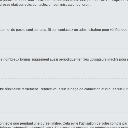
 première connexion : cette information vous a été indiquée lors de l’inscription. S
adresse était correcte, contactez un administrateur du forum.
re mot de passe sont corrects. Si oui, contactez un administrateur pour vérifier que 
 De nombreux forums suppriment aussi périodiquement les utilisateurs inactifs pou
re réinitialisé facilement. Rendez-vous sur la page de connexion et cliquez sur « J
nnecté que pendant une durée limitée. Cela évite l’utilisation de votre compte par