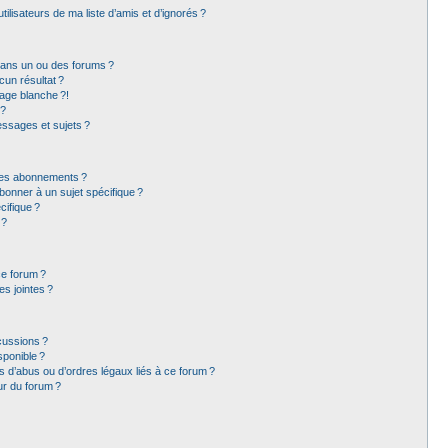
lisateurs de ma liste d’amis et d’ignorés ?
dans un ou des forums ?
un résultat ?
age blanche ?!
 ?
ssages et sujets ?
t les abonnements ?
bonner à un sujet spécifique ?
ifique ?
 ?
ce forum ?
s jointes ?
cussions ?
sponible ?
 d’abus ou d’ordres légaux liés à ce forum ?
ur du forum ?