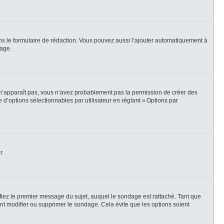
ns le formulaire de rédaction. Vous pouvez aussi l’ajouter automatiquement à
sage.
t n’apparaît pas, vous n’avez probablement pas la permission de créer des
d’options sélectionnables par utilisateur en réglant « Options par
r.
iez le premier message du sujet, auquel le sondage est rattaché. Tant que
t modifier ou supprimer le sondage. Cela évite que les options soient