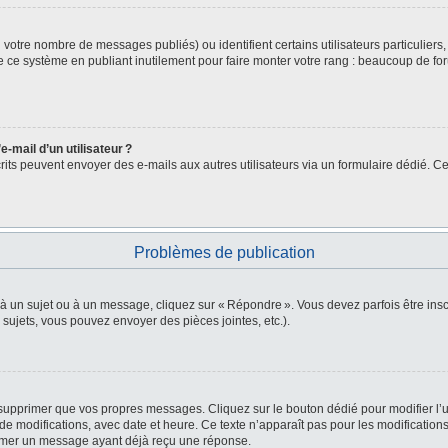
lon votre nombre de messages publiés) ou identifient certains utilisateurs particulie
de ce système en publiant inutilement pour faire monter votre rang : beaucoup de fo
-mail d’un utilisateur ?
nscrits peuvent envoyer des e-mails aux autres utilisateurs via un formulaire dédié. Ce
Problèmes de publication
 à un sujet ou à un message, cliquez sur « Répondre ». Vous devez parfois être in
ujets, vous pouvez envoyer des pièces jointes, etc.).
supprimer que vos propres messages. Cliquez sur le bouton dédié pour modifier l’u
e modifications, avec date et heure. Ce texte n’apparaît pas pour les modifications
primer un message ayant déjà reçu une réponse.