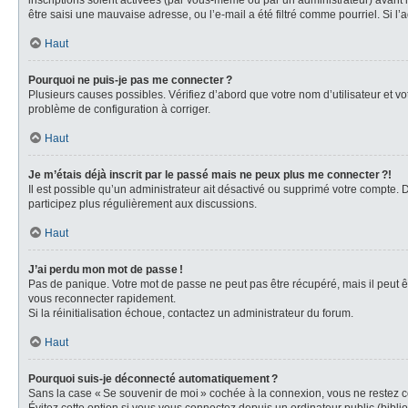
inscriptions soient activées (par vous-même ou par un administrateur) avant la
être saisi une mauvaise adresse, ou l’e-mail a été filtré comme pourriel. Si l’
Haut
Pourquoi ne puis-je pas me connecter ?
Plusieurs causes possibles. Vérifiez d’abord que votre nom d’utilisateur et vot
problème de configuration à corriger.
Haut
Je m’étais déjà inscrit par le passé mais ne peux plus me connecter ?!
Il est possible qu’un administrateur ait désactivé ou supprimé votre compte.
participez plus régulièrement aux discussions.
Haut
J’ai perdu mon mot de passe !
Pas de panique. Votre mot de passe ne peut pas être récupéré, mais il peut êt
vous reconnecter rapidement.
Si la réinitialisation échoue, contactez un administrateur du forum.
Haut
Pourquoi suis-je déconnecté automatiquement ?
Sans la case « Se souvenir de moi » cochée à la connexion, vous ne restez co