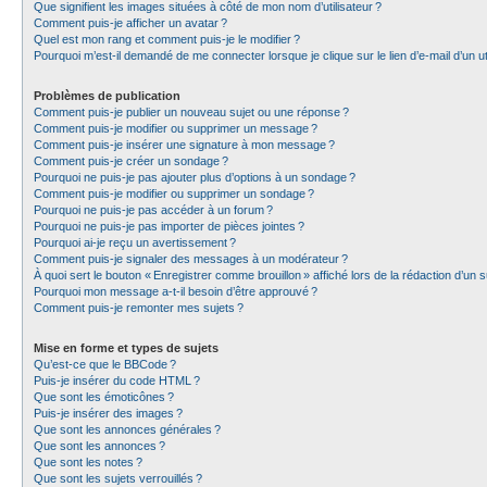
Que signifient les images situées à côté de mon nom d’utilisateur ?
Comment puis-je afficher un avatar ?
Quel est mon rang et comment puis-je le modifier ?
Pourquoi m’est-il demandé de me connecter lorsque je clique sur le lien d’e-mail d’un uti
Problèmes de publication
Comment puis-je publier un nouveau sujet ou une réponse ?
Comment puis-je modifier ou supprimer un message ?
Comment puis-je insérer une signature à mon message ?
Comment puis-je créer un sondage ?
Pourquoi ne puis-je pas ajouter plus d’options à un sondage ?
Comment puis-je modifier ou supprimer un sondage ?
Pourquoi ne puis-je pas accéder à un forum ?
Pourquoi ne puis-je pas importer de pièces jointes ?
Pourquoi ai-je reçu un avertissement ?
Comment puis-je signaler des messages à un modérateur ?
À quoi sert le bouton « Enregistrer comme brouillon » affiché lors de la rédaction d’un s
Pourquoi mon message a-t-il besoin d’être approuvé ?
Comment puis-je remonter mes sujets ?
Mise en forme et types de sujets
Qu’est-ce que le BBCode ?
Puis-je insérer du code HTML ?
Que sont les émoticônes ?
Puis-je insérer des images ?
Que sont les annonces générales ?
Que sont les annonces ?
Que sont les notes ?
Que sont les sujets verrouillés ?