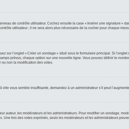
nneau de contrôle utilisateur. Cochez ensuite la case « Insérer une signature » da
rôle utilisateur ; il ne sera alors plus nécessaire de la cocher pour chaque mes
z sur l’onglet « Créer un sondage » situé sous le formulaire principal. Si l’ongle
amps prévus, chaque option sur une nouvelle ligne. Vous pouvez définir le nombre 
r ou non la modification des votes.
 Si elle vous semble insuffisante, demandez à un administrateur s’il peut l’augmente
 auteur, les modérateurs et les administrateurs. Pour modifier un sondage, modif
. Une fois des votes exprimés, seuls les modérateurs et les administrateurs peuven