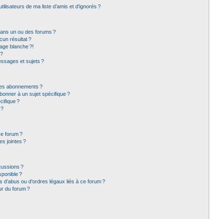
lisateurs de ma liste d’amis et d’ignorés ?
dans un ou des forums ?
un résultat ?
age blanche ?!
 ?
ssages et sujets ?
t les abonnements ?
bonner à un sujet spécifique ?
ifique ?
 ?
ce forum ?
s jointes ?
cussions ?
sponible ?
 d’abus ou d’ordres légaux liés à ce forum ?
ur du forum ?