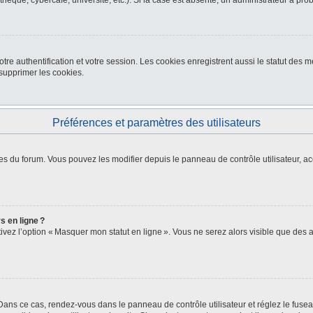
thèque, cybercafé, université, etc.). Si la case est absente, un administrateur a pro
re authentification et votre session. Les cookies enregistrent aussi le statut des me
upprimer les cookies.
Préférences et paramètres des utilisateurs
es du forum. Vous pouvez les modifier depuis le panneau de contrôle utilisateur, ac
s en ligne ?
ctivez l’option « Masquer mon statut en ligne ». Vous ne serez alors visible que de
. Dans ce cas, rendez-vous dans le panneau de contrôle utilisateur et réglez le fus