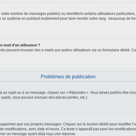
lon votre nombre de messages publiés) ou identifient certains utilisateurs particulie
de ce système en publiant inutilement pour faire monter votre rang : beaucoup de fo
-mail d’un utilisateur ?
nscrits peuvent envoyer des e-mails aux autres utilisateurs via un formulaire dédié. Ce
Problèmes de publication
 à un sujet ou à un message, cliquez sur « Répondre ». Vous devez parfois être in
ujets, vous pouvez envoyer des pièces jointes, etc.).
supprimer que vos propres messages. Cliquez sur le bouton dédié pour modifier l’u
e modifications, avec date et heure. Ce texte n’apparaît pas pour les modifications
primer un message ayant déjà reçu une réponse.