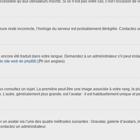
essible qu’aux utilisateurs inscrits. Si ce n’est pas votre cas, c’est l’occasion de v
’heure reste incorrecte, l’horloge du serveur est probablement déréglée. Contactez 
pas encore été traduit dans votre langue. Demandez à un administrateur s’il peut inst
le site web de phpBB
® (en anglais).
 consultez un sujet. La première peut être une image associée à votre rang, le plu
. L’autre, généralement plus grande, est l’avatar : il est habituellement unique et p
ter un avatar via l’une des quatre méthodes suivantes : Gravatar, galerie d’avatars,
contactez un administrateur.