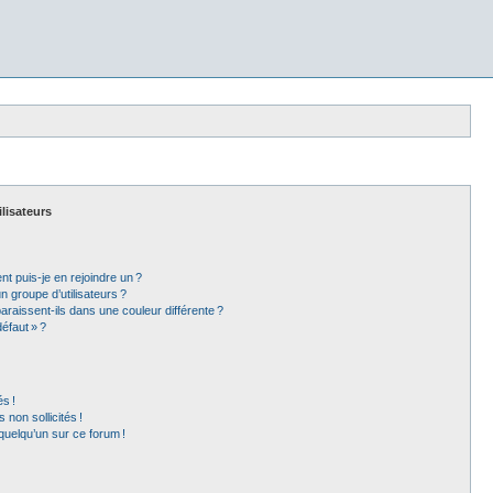
ilisateurs
t puis-je en rejoindre un ?
 groupe d’utilisateurs ?
araissent-ils dans une couleur différente ?
éfaut » ?
s !
non sollicités !
 quelqu’un sur ce forum !