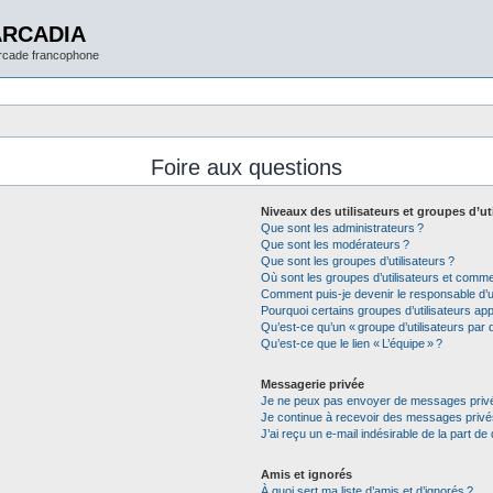
ARCADIA
arcade francophone
Foire aux questions
Niveaux des utilisateurs et groupes d’ut
Que sont les administrateurs ?
Que sont les modérateurs ?
Que sont les groupes d’utilisateurs ?
Où sont les groupes d’utilisateurs et commen
Comment puis-je devenir le responsable d’un
Pourquoi certains groupes d’utilisateurs app
Qu’est-ce qu’un « groupe d’utilisateurs par d
Qu’est-ce que le lien « L’équipe » ?
Messagerie privée
Je ne peux pas envoyer de messages privé
Je continue à recevoir des messages privés 
J’ai reçu un e-mail indésirable de la part de
Amis et ignorés
À quoi sert ma liste d’amis et d’ignorés ?