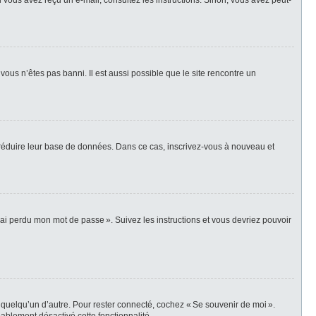
i vous avez reçu un e-mail, consultez les instructions. Sinon, vous avez peut-
vous n’êtes pas banni. Il est aussi possible que le site rencontre un
r réduire leur base de données. Dans ce cas, inscrivez-vous à nouveau et
’ai perdu mon mot de passe ». Suivez les instructions et vous devriez pouvoir
 quelqu’un d’autre. Pour rester connecté, cochez « Se souvenir de moi ».