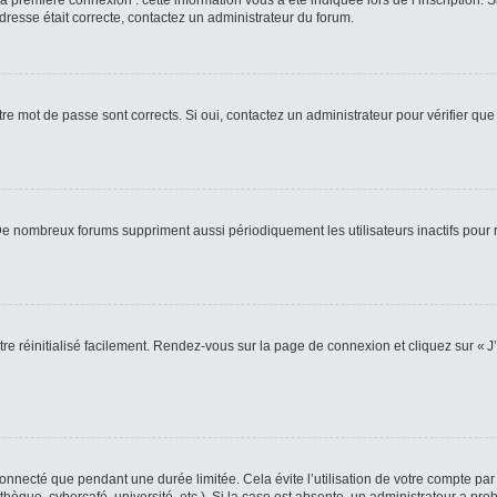
 première connexion : cette information vous a été indiquée lors de l’inscription. S
adresse était correcte, contactez un administrateur du forum.
re mot de passe sont corrects. Si oui, contactez un administrateur pour vérifier que 
 De nombreux forums suppriment aussi périodiquement les utilisateurs inactifs pou
re réinitialisé facilement. Rendez-vous sur la page de connexion et cliquez sur « J
nnecté que pendant une durée limitée. Cela évite l’utilisation de votre compte par