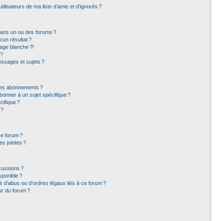
lisateurs de ma liste d’amis et d’ignorés ?
dans un ou des forums ?
un résultat ?
age blanche ?!
 ?
ssages et sujets ?
t les abonnements ?
bonner à un sujet spécifique ?
ifique ?
 ?
ce forum ?
s jointes ?
cussions ?
sponible ?
 d’abus ou d’ordres légaux liés à ce forum ?
ur du forum ?