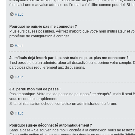
inscriptions soient activées (par vous-même ou par un administrateur) avant la
être saisi une mauvaise adresse, ou l’e-mail a été filtré comme pourriel. Si l’
Haut
Pourquoi ne puis-je pas me connecter ?
Plusieurs causes possibles. Vérifiez d’abord que votre nom d’utilisateur et vot
problème de configuration à corriger.
Haut
Je m’étais déjà inscrit par le passé mais ne peux plus me connecter ?!
Il est possible qu’un administrateur ait désactivé ou supprimé votre compte.
participez plus régulièrement aux discussions.
Haut
J’ai perdu mon mot de passe !
Pas de panique. Votre mot de passe ne peut pas être récupéré, mais il peut êt
vous reconnecter rapidement.
Si la réinitialisation échoue, contactez un administrateur du forum.
Haut
Pourquoi suis-je déconnecté automatiquement ?
Sans la case « Se souvenir de moi » cochée à la connexion, vous ne restez co