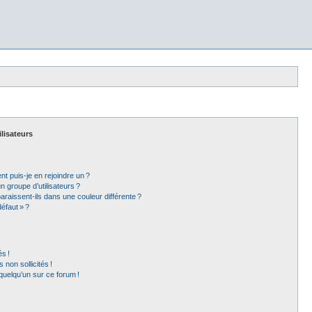
ilisateurs
t puis-je en rejoindre un ?
 groupe d’utilisateurs ?
araissent-ils dans une couleur différente ?
éfaut » ?
s !
non sollicités !
 quelqu’un sur ce forum !