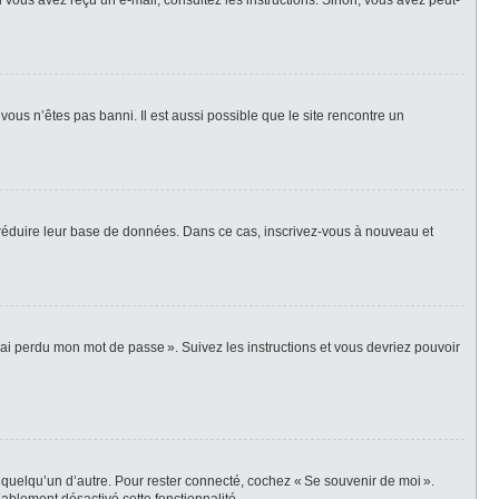
i vous avez reçu un e-mail, consultez les instructions. Sinon, vous avez peut-
vous n’êtes pas banni. Il est aussi possible que le site rencontre un
r réduire leur base de données. Dans ce cas, inscrivez-vous à nouveau et
’ai perdu mon mot de passe ». Suivez les instructions et vous devriez pouvoir
 quelqu’un d’autre. Pour rester connecté, cochez « Se souvenir de moi ».