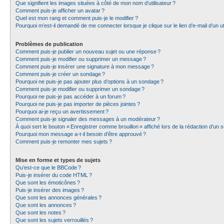
Que signifient les images situées à côté de mon nom d’utilisateur ?
Comment puis-je afficher un avatar ?
Quel est mon rang et comment puis-je le modifier ?
Pourquoi m’est-il demandé de me connecter lorsque je clique sur le lien d’e-mail d’un uti
Problèmes de publication
Comment puis-je publier un nouveau sujet ou une réponse ?
Comment puis-je modifier ou supprimer un message ?
Comment puis-je insérer une signature à mon message ?
Comment puis-je créer un sondage ?
Pourquoi ne puis-je pas ajouter plus d’options à un sondage ?
Comment puis-je modifier ou supprimer un sondage ?
Pourquoi ne puis-je pas accéder à un forum ?
Pourquoi ne puis-je pas importer de pièces jointes ?
Pourquoi ai-je reçu un avertissement ?
Comment puis-je signaler des messages à un modérateur ?
À quoi sert le bouton « Enregistrer comme brouillon » affiché lors de la rédaction d’un s
Pourquoi mon message a-t-il besoin d’être approuvé ?
Comment puis-je remonter mes sujets ?
Mise en forme et types de sujets
Qu’est-ce que le BBCode ?
Puis-je insérer du code HTML ?
Que sont les émoticônes ?
Puis-je insérer des images ?
Que sont les annonces générales ?
Que sont les annonces ?
Que sont les notes ?
Que sont les sujets verrouillés ?