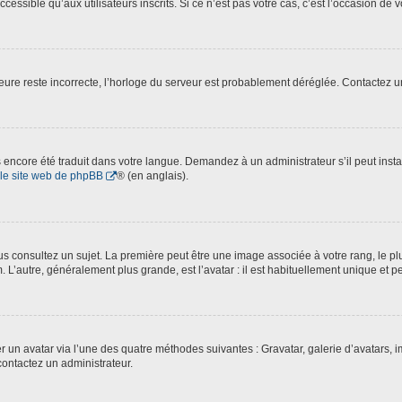
essible qu’aux utilisateurs inscrits. Si ce n’est pas votre cas, c’est l’occasion de v
’heure reste incorrecte, l’horloge du serveur est probablement déréglée. Contactez 
pas encore été traduit dans votre langue. Demandez à un administrateur s’il peut inst
le site web de phpBB
® (en anglais).
 consultez un sujet. La première peut être une image associée à votre rang, le plu
. L’autre, généralement plus grande, est l’avatar : il est habituellement unique et p
ter un avatar via l’une des quatre méthodes suivantes : Gravatar, galerie d’avatars,
contactez un administrateur.