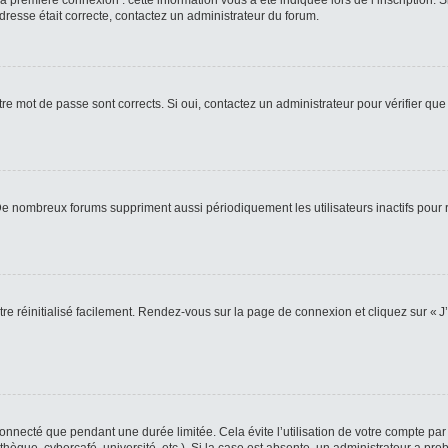
 première connexion : cette information vous a été indiquée lors de l’inscription. S
adresse était correcte, contactez un administrateur du forum.
re mot de passe sont corrects. Si oui, contactez un administrateur pour vérifier que 
 De nombreux forums suppriment aussi périodiquement les utilisateurs inactifs pou
re réinitialisé facilement. Rendez-vous sur la page de connexion et cliquez sur « J
nnecté que pendant une durée limitée. Cela évite l’utilisation de votre compte par