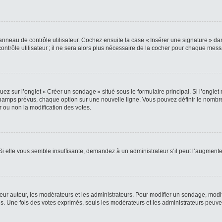
nneau de contrôle utilisateur. Cochez ensuite la case « Insérer une signature » da
rôle utilisateur ; il ne sera alors plus nécessaire de la cocher pour chaque mes
z sur l’onglet « Créer un sondage » situé sous le formulaire principal. Si l’ongle
amps prévus, chaque option sur une nouvelle ligne. Vous pouvez définir le nombre 
r ou non la modification des votes.
 Si elle vous semble insuffisante, demandez à un administrateur s’il peut l’augmente
 auteur, les modérateurs et les administrateurs. Pour modifier un sondage, modif
. Une fois des votes exprimés, seuls les modérateurs et les administrateurs peuven