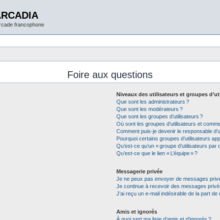
ARCADIA
arcade francophone
Foire aux questions
Niveaux des utilisateurs et groupes d’ut
Que sont les administrateurs ?
Que sont les modérateurs ?
Que sont les groupes d’utilisateurs ?
Où sont les groupes d’utilisateurs et commen
Comment puis-je devenir le responsable d’un
Pourquoi certains groupes d’utilisateurs app
Qu’est-ce qu’un « groupe d’utilisateurs par d
Qu’est-ce que le lien « L’équipe » ?
Messagerie privée
Je ne peux pas envoyer de messages privé
Je continue à recevoir des messages privés 
J’ai reçu un e-mail indésirable de la part de
Amis et ignorés
À quoi sert ma liste d’amis et d’ignorés ?