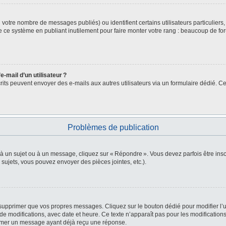
lon votre nombre de messages publiés) ou identifient certains utilisateurs particulie
de ce système en publiant inutilement pour faire monter votre rang : beaucoup de fo
-mail d’un utilisateur ?
nscrits peuvent envoyer des e-mails aux autres utilisateurs via un formulaire dédié. Ce
Problèmes de publication
 à un sujet ou à un message, cliquez sur « Répondre ». Vous devez parfois être in
ujets, vous pouvez envoyer des pièces jointes, etc.).
supprimer que vos propres messages. Cliquez sur le bouton dédié pour modifier l’u
e modifications, avec date et heure. Ce texte n’apparaît pas pour les modifications
primer un message ayant déjà reçu une réponse.