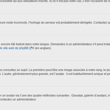
essible qu’aux utilisateurs inscrits. Si ce n’est pas votre cas, c’est l’occasion de v
’heure reste incorrecte, l’horloge du serveur est probablement déréglée. Contactez 
pas encore été traduit dans votre langue. Demandez à un administrateur s’il peut inst
le site web de phpBB
® (en anglais).
 consultez un sujet. La première peut être une image associée à votre rang, le plu
. L’autre, généralement plus grande, est l’avatar : il est habituellement unique et p
ter un avatar via l’une des quatre méthodes suivantes : Gravatar, galerie d’avatars,
contactez un administrateur.