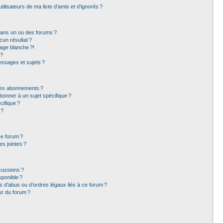
lisateurs de ma liste d’amis et d’ignorés ?
dans un ou des forums ?
un résultat ?
age blanche ?!
 ?
ssages et sujets ?
t les abonnements ?
bonner à un sujet spécifique ?
ifique ?
 ?
ce forum ?
s jointes ?
cussions ?
sponible ?
 d’abus ou d’ordres légaux liés à ce forum ?
ur du forum ?