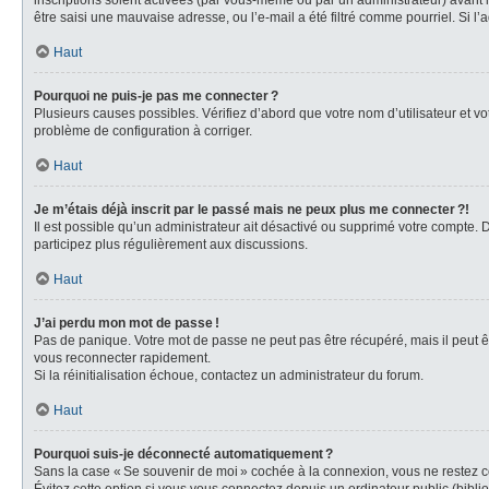
inscriptions soient activées (par vous-même ou par un administrateur) avant la
être saisi une mauvaise adresse, ou l’e-mail a été filtré comme pourriel. Si l’
Haut
Pourquoi ne puis-je pas me connecter ?
Plusieurs causes possibles. Vérifiez d’abord que votre nom d’utilisateur et vot
problème de configuration à corriger.
Haut
Je m’étais déjà inscrit par le passé mais ne peux plus me connecter ?!
Il est possible qu’un administrateur ait désactivé ou supprimé votre compte.
participez plus régulièrement aux discussions.
Haut
J’ai perdu mon mot de passe !
Pas de panique. Votre mot de passe ne peut pas être récupéré, mais il peut êt
vous reconnecter rapidement.
Si la réinitialisation échoue, contactez un administrateur du forum.
Haut
Pourquoi suis-je déconnecté automatiquement ?
Sans la case « Se souvenir de moi » cochée à la connexion, vous ne restez co