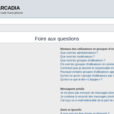
ARCADIA
arcade francophone
Foire aux questions
Niveaux des utilisateurs et groupes d’ut
Que sont les administrateurs ?
Que sont les modérateurs ?
Que sont les groupes d’utilisateurs ?
Où sont les groupes d’utilisateurs et commen
Comment puis-je devenir le responsable d’un
Pourquoi certains groupes d’utilisateurs app
Qu’est-ce qu’un « groupe d’utilisateurs par d
Qu’est-ce que le lien « L’équipe » ?
Messagerie privée
Je ne peux pas envoyer de messages privé
Je continue à recevoir des messages privés 
J’ai reçu un e-mail indésirable de la part de
Amis et ignorés
À quoi sert ma liste d’amis et d’ignorés ?