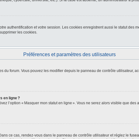
thèque, cybercafé, université, etc.). Si la case est absente, un administrateur a pro
re authentification et votre session. Les cookies enregistrent aussi le statut des me
upprimer les cookies.
Préférences et paramètres des utilisateurs
es du forum. Vous pouvez les modifier depuis le panneau de contrôle utilisateur, ac
s en ligne ?
ctivez l’option « Masquer mon statut en ligne ». Vous ne serez alors visible que de
. Dans ce cas, rendez-vous dans le panneau de contrôle utilisateur et réglez le fus