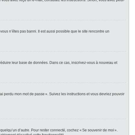
i vous avez reçu un e-mail, consultez les instructions. Sinon, vous avez peut-
vous n’êtes pas banni. Il est aussi possible que le site rencontre un
r réduire leur base de données. Dans ce cas, inscrivez-vous à nouveau et
’ai perdu mon mot de passe ». Suivez les instructions et vous devriez pouvoir
 quelqu’un d’autre. Pour rester connecté, cochez « Se souvenir de moi ».