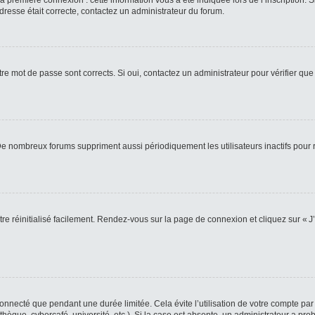
 première connexion : cette information vous a été indiquée lors de l’inscription. S
adresse était correcte, contactez un administrateur du forum.
re mot de passe sont corrects. Si oui, contactez un administrateur pour vérifier que 
 De nombreux forums suppriment aussi périodiquement les utilisateurs inactifs pou
re réinitialisé facilement. Rendez-vous sur la page de connexion et cliquez sur « J
nnecté que pendant une durée limitée. Cela évite l’utilisation de votre compte par