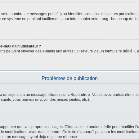
lon votre nombre de messages publiés) ou identifient certains utilisateurs particulie
de ce système en publiant inutilement pour faire monter votre rang : beaucoup de fo
-mail d’un utilisateur ?
nscrits peuvent envoyer des e-mails aux autres utilisateurs via un formulaire dédié. Ce
Problèmes de publication
 à un sujet ou à un message, cliquez sur « Répondre ». Vous devez parfois être in
ujets, vous pouvez envoyer des pièces jointes, etc.).
supprimer que vos propres messages. Cliquez sur le bouton dédié pour modifier l’u
e modifications, avec date et heure. Ce texte n’apparaît pas pour les modifications
primer un message ayant déjà reçu une réponse.