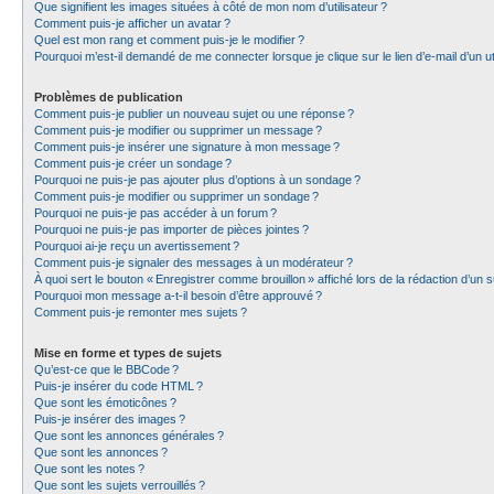
Que signifient les images situées à côté de mon nom d’utilisateur ?
Comment puis-je afficher un avatar ?
Quel est mon rang et comment puis-je le modifier ?
Pourquoi m’est-il demandé de me connecter lorsque je clique sur le lien d’e-mail d’un uti
Problèmes de publication
Comment puis-je publier un nouveau sujet ou une réponse ?
Comment puis-je modifier ou supprimer un message ?
Comment puis-je insérer une signature à mon message ?
Comment puis-je créer un sondage ?
Pourquoi ne puis-je pas ajouter plus d’options à un sondage ?
Comment puis-je modifier ou supprimer un sondage ?
Pourquoi ne puis-je pas accéder à un forum ?
Pourquoi ne puis-je pas importer de pièces jointes ?
Pourquoi ai-je reçu un avertissement ?
Comment puis-je signaler des messages à un modérateur ?
À quoi sert le bouton « Enregistrer comme brouillon » affiché lors de la rédaction d’un s
Pourquoi mon message a-t-il besoin d’être approuvé ?
Comment puis-je remonter mes sujets ?
Mise en forme et types de sujets
Qu’est-ce que le BBCode ?
Puis-je insérer du code HTML ?
Que sont les émoticônes ?
Puis-je insérer des images ?
Que sont les annonces générales ?
Que sont les annonces ?
Que sont les notes ?
Que sont les sujets verrouillés ?