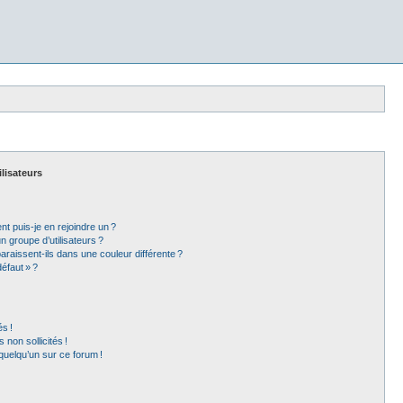
ilisateurs
t puis-je en rejoindre un ?
 groupe d’utilisateurs ?
araissent-ils dans une couleur différente ?
éfaut » ?
s !
non sollicités !
 quelqu’un sur ce forum !