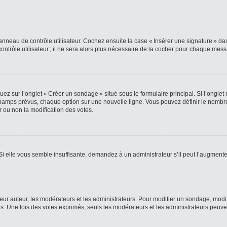
nneau de contrôle utilisateur. Cochez ensuite la case « Insérer une signature » da
rôle utilisateur ; il ne sera alors plus nécessaire de la cocher pour chaque mes
z sur l’onglet « Créer un sondage » situé sous le formulaire principal. Si l’ongle
amps prévus, chaque option sur une nouvelle ligne. Vous pouvez définir le nombre 
r ou non la modification des votes.
 Si elle vous semble insuffisante, demandez à un administrateur s’il peut l’augmente
 auteur, les modérateurs et les administrateurs. Pour modifier un sondage, modif
. Une fois des votes exprimés, seuls les modérateurs et les administrateurs peuven