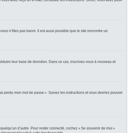
i vous avez reçu un e-mail, consultez les instructions. Sinon, vous avez peut-
vous n’êtes pas banni. Il est aussi possible que le site rencontre un
r réduire leur base de données. Dans ce cas, inscrivez-vous à nouveau et
’ai perdu mon mot de passe ». Suivez les instructions et vous devriez pouvoir
 quelqu’un d’autre. Pour rester connecté, cochez « Se souvenir de moi ».