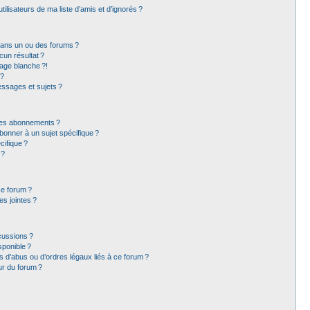
lisateurs de ma liste d’amis et d’ignorés ?
dans un ou des forums ?
un résultat ?
age blanche ?!
 ?
ssages et sujets ?
t les abonnements ?
bonner à un sujet spécifique ?
ifique ?
 ?
ce forum ?
s jointes ?
cussions ?
sponible ?
 d’abus ou d’ordres légaux liés à ce forum ?
ur du forum ?