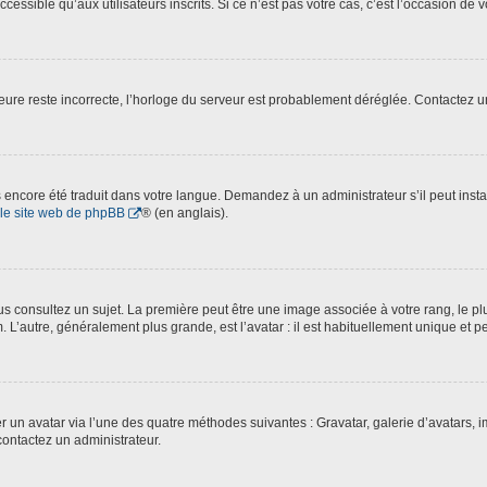
essible qu’aux utilisateurs inscrits. Si ce n’est pas votre cas, c’est l’occasion de v
’heure reste incorrecte, l’horloge du serveur est probablement déréglée. Contactez 
pas encore été traduit dans votre langue. Demandez à un administrateur s’il peut inst
le site web de phpBB
® (en anglais).
 consultez un sujet. La première peut être une image associée à votre rang, le plu
. L’autre, généralement plus grande, est l’avatar : il est habituellement unique et p
ter un avatar via l’une des quatre méthodes suivantes : Gravatar, galerie d’avatars,
contactez un administrateur.