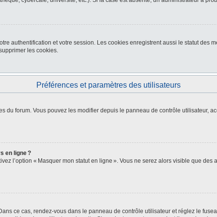
thèque, cybercafé, université, etc.). Si la case est absente, un administrateur a pro
re authentification et votre session. Les cookies enregistrent aussi le statut des me
upprimer les cookies.
Préférences et paramètres des utilisateurs
es du forum. Vous pouvez les modifier depuis le panneau de contrôle utilisateur, ac
s en ligne ?
ctivez l’option « Masquer mon statut en ligne ». Vous ne serez alors visible que de
. Dans ce cas, rendez-vous dans le panneau de contrôle utilisateur et réglez le fus