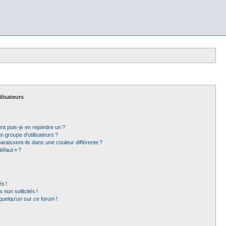
ilisateurs
t puis-je en rejoindre un ?
 groupe d’utilisateurs ?
araissent-ils dans une couleur différente ?
éfaut » ?
s !
non sollicités !
 quelqu’un sur ce forum !