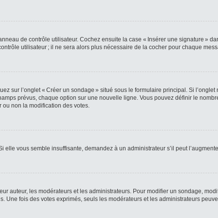
nneau de contrôle utilisateur. Cochez ensuite la case « Insérer une signature » da
rôle utilisateur ; il ne sera alors plus nécessaire de la cocher pour chaque mes
z sur l’onglet « Créer un sondage » situé sous le formulaire principal. Si l’ongle
amps prévus, chaque option sur une nouvelle ligne. Vous pouvez définir le nombre 
r ou non la modification des votes.
 Si elle vous semble insuffisante, demandez à un administrateur s’il peut l’augmente
 auteur, les modérateurs et les administrateurs. Pour modifier un sondage, modif
. Une fois des votes exprimés, seuls les modérateurs et les administrateurs peuven