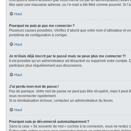
inscriptions soient activées (par vous-même ou par un administrateur) avant la
être saisi une mauvaise adresse, ou l’e-mail a été filtré comme pourriel. Si l’
Haut
Pourquoi ne puis-je pas me connecter ?
Plusieurs causes possibles. Vérifiez d’abord que votre nom d’utilisateur et vot
problème de configuration à corriger.
Haut
Je m’étais déjà inscrit par le passé mais ne peux plus me connecter ?!
Il est possible qu’un administrateur ait désactivé ou supprimé votre compte.
participez plus régulièrement aux discussions.
Haut
J’ai perdu mon mot de passe !
Pas de panique. Votre mot de passe ne peut pas être récupéré, mais il peut êt
vous reconnecter rapidement.
Si la réinitialisation échoue, contactez un administrateur du forum.
Haut
Pourquoi suis-je déconnecté automatiquement ?
Sans la case « Se souvenir de moi » cochée à la connexion, vous ne restez co