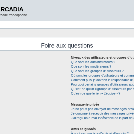
ARCADIA
arcade francophone
Foire aux questions
Niveaux des utilisateurs et groupes d’ut
Que sont les administrateurs ?
Que sont les modérateurs ?
Que sont les groupes d’utilisateurs ?
Où sont les groupes d’utilisateurs et commen
Comment puis-je devenir le responsable d’un
Pourquoi certains groupes d’utilisateurs app
Qu’est-ce qu’un « groupe d’utilisateurs par d
Qu’est-ce que le lien « L’équipe » ?
Messagerie privée
Je ne peux pas envoyer de messages privé
Je continue à recevoir des messages privés 
J’ai reçu un e-mail indésirable de la part de
Amis et ignorés
À quoi sert ma liste d’amis et d’ignorés ?