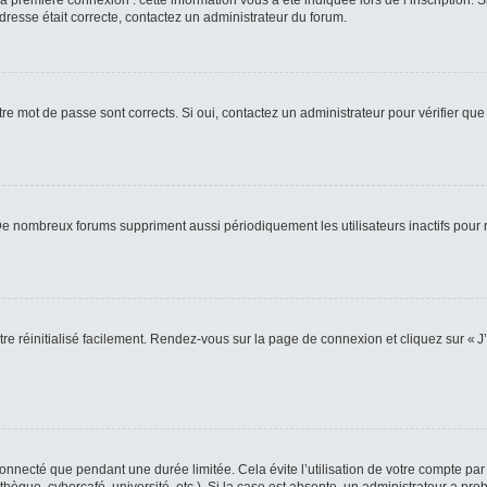
 première connexion : cette information vous a été indiquée lors de l’inscription. S
adresse était correcte, contactez un administrateur du forum.
re mot de passe sont corrects. Si oui, contactez un administrateur pour vérifier que 
 De nombreux forums suppriment aussi périodiquement les utilisateurs inactifs pou
re réinitialisé facilement. Rendez-vous sur la page de connexion et cliquez sur « J
nnecté que pendant une durée limitée. Cela évite l’utilisation de votre compte par