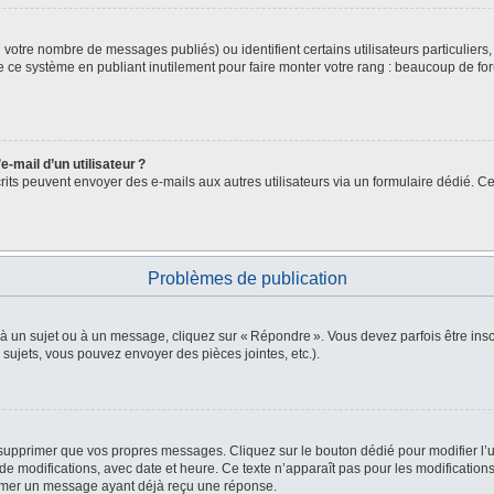
lon votre nombre de messages publiés) ou identifient certains utilisateurs particulie
de ce système en publiant inutilement pour faire monter votre rang : beaucoup de fo
-mail d’un utilisateur ?
nscrits peuvent envoyer des e-mails aux autres utilisateurs via un formulaire dédié. Ce
Problèmes de publication
 à un sujet ou à un message, cliquez sur « Répondre ». Vous devez parfois être in
ujets, vous pouvez envoyer des pièces jointes, etc.).
supprimer que vos propres messages. Cliquez sur le bouton dédié pour modifier l’u
e modifications, avec date et heure. Ce texte n’apparaît pas pour les modifications
primer un message ayant déjà reçu une réponse.