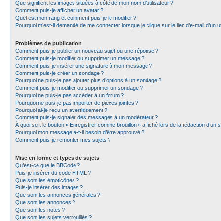
Que signifient les images situées à côté de mon nom d’utilisateur ?
Comment puis-je afficher un avatar ?
Quel est mon rang et comment puis-je le modifier ?
Pourquoi m’est-il demandé de me connecter lorsque je clique sur le lien d’e-mail d’un uti
Problèmes de publication
Comment puis-je publier un nouveau sujet ou une réponse ?
Comment puis-je modifier ou supprimer un message ?
Comment puis-je insérer une signature à mon message ?
Comment puis-je créer un sondage ?
Pourquoi ne puis-je pas ajouter plus d’options à un sondage ?
Comment puis-je modifier ou supprimer un sondage ?
Pourquoi ne puis-je pas accéder à un forum ?
Pourquoi ne puis-je pas importer de pièces jointes ?
Pourquoi ai-je reçu un avertissement ?
Comment puis-je signaler des messages à un modérateur ?
À quoi sert le bouton « Enregistrer comme brouillon » affiché lors de la rédaction d’un s
Pourquoi mon message a-t-il besoin d’être approuvé ?
Comment puis-je remonter mes sujets ?
Mise en forme et types de sujets
Qu’est-ce que le BBCode ?
Puis-je insérer du code HTML ?
Que sont les émoticônes ?
Puis-je insérer des images ?
Que sont les annonces générales ?
Que sont les annonces ?
Que sont les notes ?
Que sont les sujets verrouillés ?