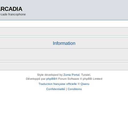
ARCADIA
arcade francophone
Information
Style developed by
Zuma Portal
, Turaiel,
Développé par
phpBB
® Forum Software © phpBB Limited
Traduction française officielle
©
Qiaeru
Confidentialité
|
Conditions