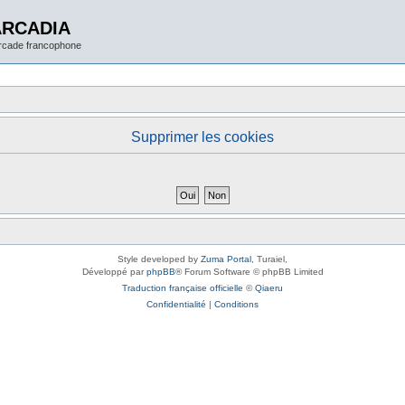
ARCADIA
arcade francophone
Supprimer les cookies
Style developed by
Zuma Portal
, Turaiel,
Développé par
phpBB
® Forum Software © phpBB Limited
Traduction française officielle
©
Qiaeru
Confidentialité
|
Conditions