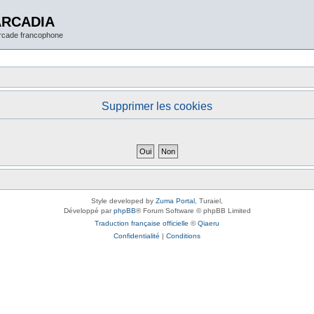
ARCADIA
arcade francophone
Supprimer les cookies
Style developed by
Zuma Portal
, Turaiel,
Développé par
phpBB
® Forum Software © phpBB Limited
Traduction française officielle
©
Qiaeru
Confidentialité
|
Conditions