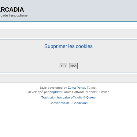
ARCADIA
arcade francophone
Supprimer les cookies
Style developed by
Zuma Portal
, Turaiel,
Développé par
phpBB
® Forum Software © phpBB Limited
Traduction française officielle
©
Qiaeru
Confidentialité
|
Conditions