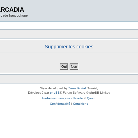
ARCADIA
arcade francophone
Supprimer les cookies
Style developed by
Zuma Portal
, Turaiel,
Développé par
phpBB
® Forum Software © phpBB Limited
Traduction française officielle
©
Qiaeru
Confidentialité
|
Conditions