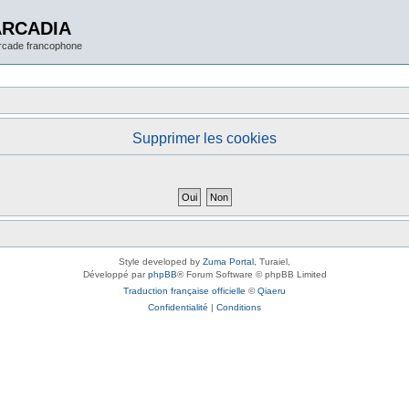
ARCADIA
arcade francophone
Supprimer les cookies
Style developed by
Zuma Portal
, Turaiel,
Développé par
phpBB
® Forum Software © phpBB Limited
Traduction française officielle
©
Qiaeru
Confidentialité
|
Conditions