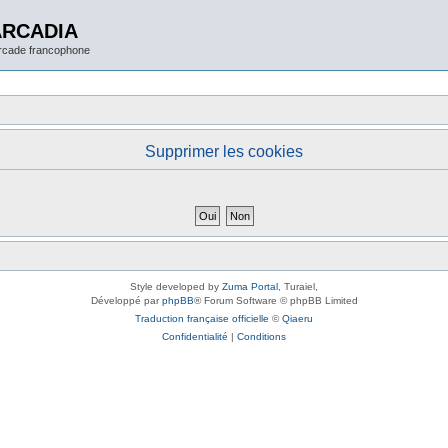
ARCADIA
arcade francophone
Supprimer les cookies
Style developed by
Zuma Portal
, Turaiel,
Développé par
phpBB
® Forum Software © phpBB Limited
Traduction française officielle
©
Qiaeru
Confidentialité
|
Conditions