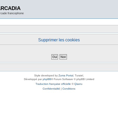
ARCADIA
arcade francophone
Supprimer les cookies
Style developed by
Zuma Portal
, Turaiel,
Développé par
phpBB
® Forum Software © phpBB Limited
Traduction française officielle
©
Qiaeru
Confidentialité
|
Conditions