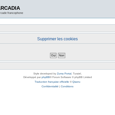
ARCADIA
arcade francophone
Supprimer les cookies
Style developed by
Zuma Portal
, Turaiel,
Développé par
phpBB
® Forum Software © phpBB Limited
Traduction française officielle
©
Qiaeru
Confidentialité
|
Conditions