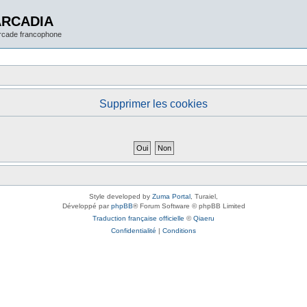
ARCADIA
arcade francophone
Supprimer les cookies
Style developed by
Zuma Portal
, Turaiel,
Développé par
phpBB
® Forum Software © phpBB Limited
Traduction française officielle
©
Qiaeru
Confidentialité
|
Conditions