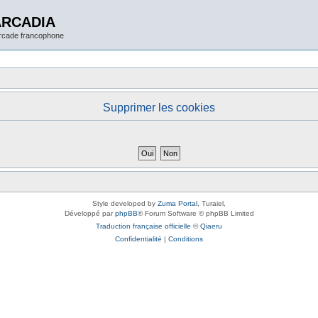
ARCADIA
arcade francophone
Supprimer les cookies
Style developed by
Zuma Portal
, Turaiel,
Développé par
phpBB
® Forum Software © phpBB Limited
Traduction française officielle
©
Qiaeru
Confidentialité
|
Conditions