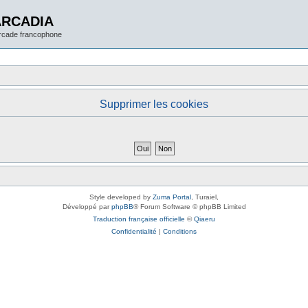
ARCADIA
arcade francophone
Supprimer les cookies
Style developed by
Zuma Portal
, Turaiel,
Développé par
phpBB
® Forum Software © phpBB Limited
Traduction française officielle
©
Qiaeru
Confidentialité
|
Conditions