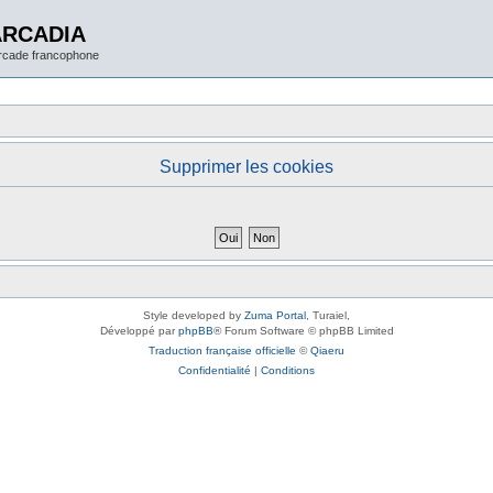
ARCADIA
arcade francophone
Supprimer les cookies
Style developed by
Zuma Portal
, Turaiel,
Développé par
phpBB
® Forum Software © phpBB Limited
Traduction française officielle
©
Qiaeru
Confidentialité
|
Conditions