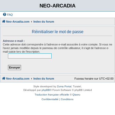
NEO-ARCADIA
FAQ
Neo-Arcadia.com
Index du forum
Réinitialiser le mot de passe
Adresse e-mail :
Cette adresse doit correspondre à l’adresse e-mail associée à votre compte. Si vous ne
l’avez jamais modifiée depuis le panneau de contrôle utilisateur, il s’agit de l’adresse e-
mail saisie lors de l’inscription.
Neo-Arcadia.com
Index du forum
Fuseau horaire sur
UTC+02:00
Style developed by
Zuma Portal
, Turaiel,
Développé par
phpBB
® Forum Software © phpBB Limited
Traduction française officielle
©
Qiaeru
Confidentialité
|
Conditions