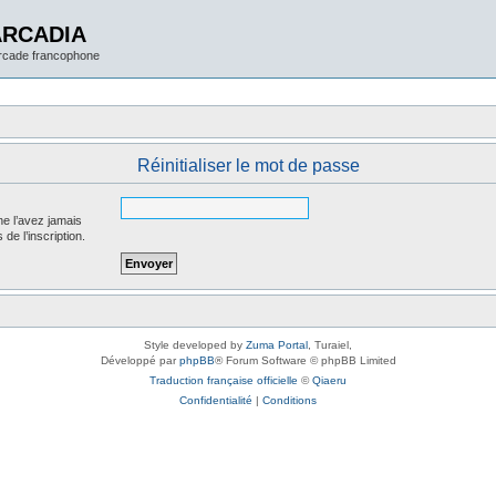
ARCADIA
arcade francophone
Réinitialiser le mot de passe
ne l’avez jamais
 de l’inscription.
Style developed by
Zuma Portal
, Turaiel,
Développé par
phpBB
® Forum Software © phpBB Limited
Traduction française officielle
©
Qiaeru
Confidentialité
|
Conditions