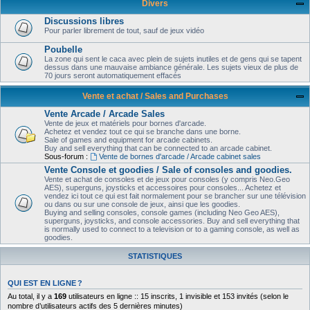
Divers
Discussions libres
Pour parler librement de tout, sauf de jeux vidéo
Poubelle
La zone qui sent le caca avec plein de sujets inutiles et de gens qui se tapent
dessus dans une mauvaise ambiance générale. Les sujets vieux de plus de
70 jours seront automatiquement effacés
Vente et achat / Sales and Purchases
Vente Arcade / Arcade Sales
Vente de jeux et matériels pour bornes d'arcade.
Achetez et vendez tout ce qui se branche dans une borne.
Sale of games and equipment for arcade cabinets.
Buy and sell everything that can be connected to an arcade cabinet.
Sous-forum :
Vente de bornes d'arcade / Arcade cabinet sales
Vente Console et goodies / Sale of consoles and goodies.
Vente et achat de consoles et de jeux pour consoles (y compris Neo.Geo
AES), superguns, joysticks et accessoires pour consoles... Achetez et
vendez ici tout ce qui est fait normalement pour se brancher sur une télévision
ou dans ou sur une console de jeux, ainsi que les goodies.
Buying and selling consoles, console games (including Neo Geo AES),
superguns, joysticks, and console accessories. Buy and sell everything that
is normally used to connect to a television or to a gaming console, as well as
goodies.
STATISTIQUES
QUI EST EN LIGNE ?
Au total, il y a
169
utilisateurs en ligne :: 15 inscrits, 1 invisible et 153 invités (selon le
nombre d’utilisateurs actifs des 5 dernières minutes)