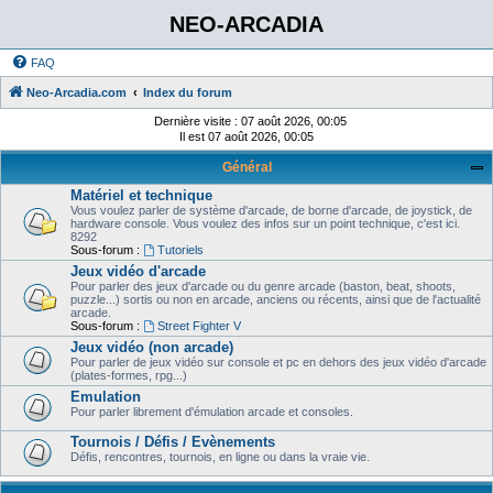
NEO-ARCADIA
FAQ
Neo-Arcadia.com
Index du forum
Dernière visite : 07 août 2026, 00:05
Il est 07 août 2026, 00:05
Général
Matériel et technique
Vous voulez parler de système d'arcade, de borne d'arcade, de joystick, de
hardware console. Vous voulez des infos sur un point technique, c'est ici.
8292
Sous-forum :
Tutoriels
Jeux vidéo d'arcade
Pour parler des jeux d'arcade ou du genre arcade (baston, beat, shoots,
puzzle...) sortis ou non en arcade, anciens ou récents, ainsi que de l'actualité
arcade.
Sous-forum :
Street Fighter V
Jeux vidéo (non arcade)
Pour parler de jeux vidéo sur console et pc en dehors des jeux vidéo d'arcade
(plates-formes, rpg...)
Emulation
Pour parler librement d'émulation arcade et consoles.
Tournois / Défis / Evènements
Défis, rencontres, tournois, en ligne ou dans la vraie vie.