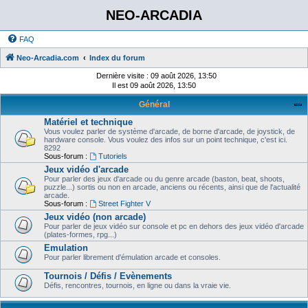
NEO-ARCADIA
FAQ
Neo-Arcadia.com
Index du forum
Dernière visite : 09 août 2026, 13:50
Il est 09 août 2026, 13:50
Général
Matériel et technique
Vous voulez parler de système d'arcade, de borne d'arcade, de joystick, de
hardware console. Vous voulez des infos sur un point technique, c'est ici.
8292
Sous-forum :
Tutoriels
Jeux vidéo d'arcade
Pour parler des jeux d'arcade ou du genre arcade (baston, beat, shoots,
puzzle...) sortis ou non en arcade, anciens ou récents, ainsi que de l'actualité
arcade.
Sous-forum :
Street Fighter V
Jeux vidéo (non arcade)
Pour parler de jeux vidéo sur console et pc en dehors des jeux vidéo d'arcade
(plates-formes, rpg...)
Emulation
Pour parler librement d'émulation arcade et consoles.
Tournois / Défis / Evènements
Défis, rencontres, tournois, en ligne ou dans la vraie vie.