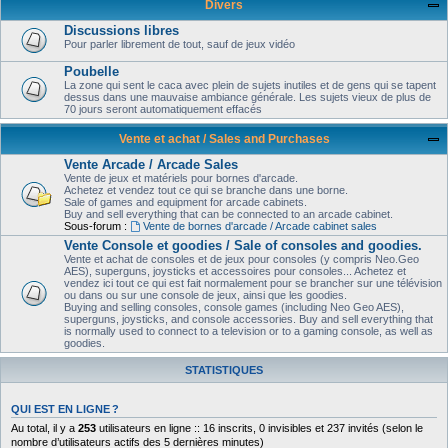
Divers
Discussions libres
Pour parler librement de tout, sauf de jeux vidéo
Poubelle
La zone qui sent le caca avec plein de sujets inutiles et de gens qui se tapent
dessus dans une mauvaise ambiance générale. Les sujets vieux de plus de
70 jours seront automatiquement effacés
Vente et achat / Sales and Purchases
Vente Arcade / Arcade Sales
Vente de jeux et matériels pour bornes d'arcade.
Achetez et vendez tout ce qui se branche dans une borne.
Sale of games and equipment for arcade cabinets.
Buy and sell everything that can be connected to an arcade cabinet.
Sous-forum :
Vente de bornes d'arcade / Arcade cabinet sales
Vente Console et goodies / Sale of consoles and goodies.
Vente et achat de consoles et de jeux pour consoles (y compris Neo.Geo
AES), superguns, joysticks et accessoires pour consoles... Achetez et
vendez ici tout ce qui est fait normalement pour se brancher sur une télévision
ou dans ou sur une console de jeux, ainsi que les goodies.
Buying and selling consoles, console games (including Neo Geo AES),
superguns, joysticks, and console accessories. Buy and sell everything that
is normally used to connect to a television or to a gaming console, as well as
goodies.
STATISTIQUES
QUI EST EN LIGNE ?
Au total, il y a
253
utilisateurs en ligne :: 16 inscrits, 0 invisibles et 237 invités (selon le
nombre d’utilisateurs actifs des 5 dernières minutes)