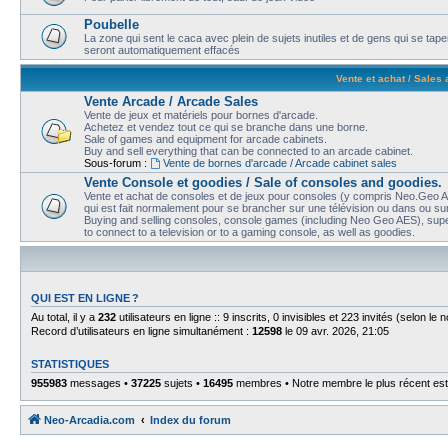
Poubelle
La zone qui sent le caca avec plein de sujets inutiles et de gens qui se t
seront automatiquement effacés
Vente et achat / Sales
Vente Arcade / Arcade Sales
Vente de jeux et matériels pour bornes d'arcade.
Achetez et vendez tout ce qui se branche dans une borne.
Sale of games and equipment for arcade cabinets.
Buy and sell everything that can be connected to an arcade cabinet.
Sous-forum :
Vente de bornes d'arcade / Arcade cabinet sales
Vente Console et goodies / Sale of consoles and goodies.
Vente et achat de consoles et de jeux pour consoles (y compris Neo.Geo AE
qui est fait normalement pour se brancher sur une télévision ou dans ou sur
Buying and selling consoles, console games (including Neo Geo AES), super
to connect to a television or to a gaming console, as well as goodies.
QUI EST EN LIGNE ?
Au total, il y a
232
utilisateurs en ligne :: 9 inscrits, 0 invisibles et 223 invités (selon l
Record d’utilisateurs en ligne simultanément :
12598
le 09 avr. 2026, 21:05
STATISTIQUES
955983
messages •
37225
sujets •
16495
membres • Notre membre le plus récent es
Neo-Arcadia.com
Index du forum