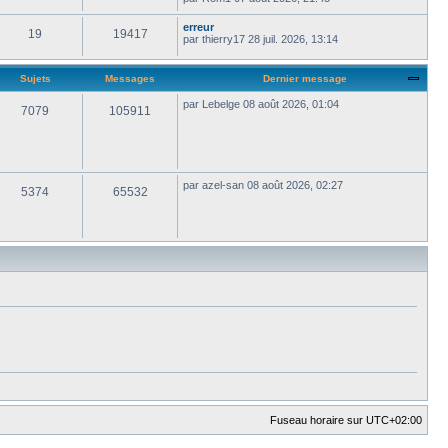
erreur
19
19417
par
thierry17
28 juil. 2026, 13:14
Sujets
Messages
Dernier message
par
Lebelge
08 août 2026, 01:04
7079
105911
par
azel-san
08 août 2026, 02:27
5374
65532
Fuseau horaire sur
UTC+02:00