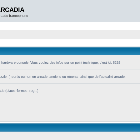
ARCADIA
arcade francophone
 hardware console. Vous voulez des infos sur un point technique, c'est ici. 8292
le...) sortis ou non en arcade, anciens ou récents, ainsi que de l'actualité arcade.
de (plates-formes, rpg...)