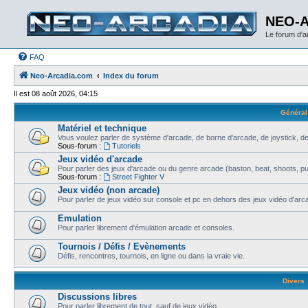
NEO-
Le forum d'
FAQ
Neo-Arcadia.com
Index du forum
Il est 08 août 2026, 04:15
Général
Matériel et technique
Vous voulez parler de système d'arcade, de borne d'arcade, de joystick, de
Sous-forum :
Tutoriels
Jeux vidéo d'arcade
Pour parler des jeux d'arcade ou du genre arcade (baston, beat, shoots, puzz
Sous-forum :
Street Fighter V
Jeux vidéo (non arcade)
Pour parler de jeux vidéo sur console et pc en dehors des jeux vidéo d'arca
Emulation
Pour parler librement d'émulation arcade et consoles.
Tournois / Défis / Evènements
Défis, rencontres, tournois, en ligne ou dans la vraie vie.
Divers
Discussions libres
Pour parler librement de tout, sauf de jeux vidéo