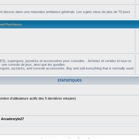
apent dessus dans une mauvaise ambiance générale. Les sujets vieux de plus de 70 jours
 and Purchases
S), superguns, joysticks et accessoires pour consoles... Achetez et vendez ici tout ce
 une console de jeux, ainsi que les goodies.
guns, joysticks, and console accessories. Buy and sell everything that is normally used
STATISTIQUES
e nombre d’utilisateurs actifs des 5 dernières minutes)
t
Arcadestyle27