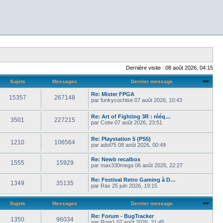
Dernière visite : 08 août 2026, 04:15
Sujets
Messages
Dernier message
Re: Mister FPGA
15357
267148
par
funkycochise
07 août 2026, 10:43
Re: Art of Fighting 3R : rééq…
3501
227215
par
Cotw
07 août 2026, 23:51
Re: Playstation 5 (PS5)
1210
106564
par
adol75
08 août 2026, 00:49
Re: Newb recalbox
1555
15929
par
max330mega
06 août 2026, 22:27
Re: Festival Retro Gaming à D…
1349
35135
par
Rax
25 juin 2026, 19:15
Sujets
Messages
Dernier message
Re: Forum - BugTracker
1350
96034
par
Rom1
07 août 2026, 21:45