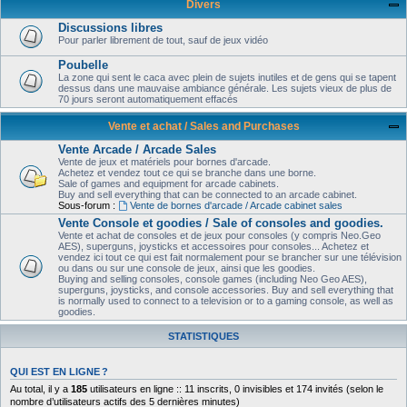
Divers
Discussions libres
Pour parler librement de tout, sauf de jeux vidéo
Poubelle
La zone qui sent le caca avec plein de sujets inutiles et de gens qui se tapent
dessus dans une mauvaise ambiance générale. Les sujets vieux de plus de
70 jours seront automatiquement effacés
Vente et achat / Sales and Purchases
Vente Arcade / Arcade Sales
Vente de jeux et matériels pour bornes d'arcade.
Achetez et vendez tout ce qui se branche dans une borne.
Sale of games and equipment for arcade cabinets.
Buy and sell everything that can be connected to an arcade cabinet.
Sous-forum :
Vente de bornes d'arcade / Arcade cabinet sales
Vente Console et goodies / Sale of consoles and goodies.
Vente et achat de consoles et de jeux pour consoles (y compris Neo.Geo
AES), superguns, joysticks et accessoires pour consoles... Achetez et
vendez ici tout ce qui est fait normalement pour se brancher sur une télévision
ou dans ou sur une console de jeux, ainsi que les goodies.
Buying and selling consoles, console games (including Neo Geo AES),
superguns, joysticks, and console accessories. Buy and sell everything that
is normally used to connect to a television or to a gaming console, as well as
goodies.
STATISTIQUES
QUI EST EN LIGNE ?
Au total, il y a
185
utilisateurs en ligne :: 11 inscrits, 0 invisibles et 174 invités (selon le
nombre d’utilisateurs actifs des 5 dernières minutes)