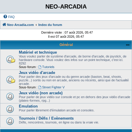
NEO-ARCADIA
FAQ
Neo-Arcadia.com
Index du forum
Dernière visite : 07 août 2026, 05:47
Il est 07 août 2026, 05:47
Général
Matériel et technique
Vous voulez parler de système d'arcade, de borne d'arcade, de joystick, de
hardware console. Vous voulez des infos sur un point technique, c'est ici.
8292
Sous-forum :
Tutoriels
Jeux vidéo d'arcade
Pour parler des jeux d'arcade ou du genre arcade (baston, beat, shoots,
puzzle...) sortis ou non en arcade, anciens ou récents, ainsi que de l'actualité
arcade.
Sous-forum :
Street Fighter V
Jeux vidéo (non arcade)
Pour parler de jeux vidéo sur console et pc en dehors des jeux vidéo d'arcade
(plates-formes, rpg...)
Emulation
Pour parler librement d'émulation arcade et consoles.
Tournois / Défis / Evènements
Défis, rencontres, tournois, en ligne ou dans la vraie vie.