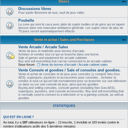
Divers
Discussions libres
Pour parler librement de tout, sauf de jeux vidéo
Poubelle
La zone qui sent le caca avec plein de sujets inutiles et de gens qui se tapent
dessus dans une mauvaise ambiance générale. Les sujets vieux de plus de
70 jours seront automatiquement effacés
Vente et achat / Sales and Purchases
Vente Arcade / Arcade Sales
Vente de jeux et matériels pour bornes d'arcade.
Achetez et vendez tout ce qui se branche dans une borne.
Sale of games and equipment for arcade cabinets.
Buy and sell everything that can be connected to an arcade cabinet.
Sous-forum :
Vente de bornes d'arcade / Arcade cabinet sales
Vente Console et goodies / Sale of consoles and goodies.
Vente et achat de consoles et de jeux pour consoles (y compris Neo.Geo
AES), superguns, joysticks et accessoires pour consoles... Achetez et
vendez ici tout ce qui est fait normalement pour se brancher sur une télévision
ou dans ou sur une console de jeux, ainsi que les goodies.
Buying and selling consoles, console games (including Neo Geo AES),
superguns, joysticks, and console accessories. Buy and sell everything that
is normally used to connect to a television or to a gaming console, as well as
goodies.
STATISTIQUES
QUI EST EN LIGNE ?
Au total, il y a
197
utilisateurs en ligne :: 13 inscrits, 1 invisible et 183 invités (selon le
nombre d’utilisateurs actifs des 5 dernières minutes)