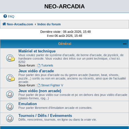
NEO-ARCADIA
FAQ
Neo-Arcadia.com
Index du forum
Dernière visite : 06 août 2026, 15:48
Il est 06 août 2026, 15:48
Général
Matériel et technique
Vous voulez parler de système d'arcade, de borne d'arcade, de joystick, de
hardware console. Vous voulez des infos sur un point technique, c'est ici.
8292
Sous-forum :
Tutoriels
Jeux vidéo d'arcade
Pour parler des jeux d'arcade ou du genre arcade (baston, beat, shoots,
puzzle...) sortis ou non en arcade, anciens ou récents, ainsi que de l'actualité
arcade.
Sous-forum :
Street Fighter V
Jeux vidéo (non arcade)
Pour parler de jeux vidéo sur console et pc en dehors des jeux vidéo d'arcade
(plates-formes, rpg...)
Emulation
Pour parler librement d'émulation arcade et consoles.
Tournois / Défis / Evènements
Défis, rencontres, tournois, en ligne ou dans la vraie vie.