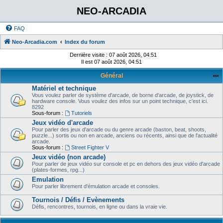
NEO-ARCADIA
FAQ
Neo-Arcadia.com
Index du forum
Dernière visite : 07 août 2026, 04:51
Il est 07 août 2026, 04:51
Général
Matériel et technique
Vous voulez parler de système d'arcade, de borne d'arcade, de joystick, de
hardware console. Vous voulez des infos sur un point technique, c'est ici.
8292
Sous-forum :
Tutoriels
Jeux vidéo d'arcade
Pour parler des jeux d'arcade ou du genre arcade (baston, beat, shoots,
puzzle...) sortis ou non en arcade, anciens ou récents, ainsi que de l'actualité
arcade.
Sous-forum :
Street Fighter V
Jeux vidéo (non arcade)
Pour parler de jeux vidéo sur console et pc en dehors des jeux vidéo d'arcade
(plates-formes, rpg...)
Emulation
Pour parler librement d'émulation arcade et consoles.
Tournois / Défis / Evènements
Défis, rencontres, tournois, en ligne ou dans la vraie vie.