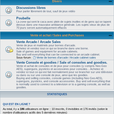
Divers
Discussions libres
Pour parler librement de tout, sauf de jeux vidéo
Poubelle
La zone qui sent le caca avec plein de sujets inutiles et de gens qui se tapent
dessus dans une mauvaise ambiance générale. Les sujets vieux de plus de
70 jours seront automatiquement effacés
Vente et achat / Sales and Purchases
Vente Arcade / Arcade Sales
Vente de jeux et matériels pour bornes d'arcade.
Achetez et vendez tout ce qui se branche dans une borne.
Sale of games and equipment for arcade cabinets.
Buy and sell everything that can be connected to an arcade cabinet.
Sous-forum :
Vente de bornes d'arcade / Arcade cabinet sales
Vente Console et goodies / Sale of consoles and goodies.
Vente et achat de consoles et de jeux pour consoles (y compris Neo.Geo
AES), superguns, joysticks et accessoires pour consoles... Achetez et
vendez ici tout ce qui est fait normalement pour se brancher sur une télévision
ou dans ou sur une console de jeux, ainsi que les goodies.
Buying and selling consoles, console games (including Neo Geo AES),
superguns, joysticks, and console accessories. Buy and sell everything that
is normally used to connect to a television or to a gaming console, as well as
goodies.
STATISTIQUES
QUI EST EN LIGNE ?
Au total, il y a
186
utilisateurs en ligne :: 10 inscrits, 0 invisibles et 176 invités (selon le
nombre d’utilisateurs actifs des 5 dernières minutes)