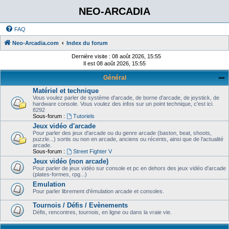
NEO-ARCADIA
FAQ
Neo-Arcadia.com
Index du forum
Dernière visite : 08 août 2026, 15:55
Il est 08 août 2026, 15:55
Général
Matériel et technique
Vous voulez parler de système d'arcade, de borne d'arcade, de joystick, de
hardware console. Vous voulez des infos sur un point technique, c'est ici.
8292
Sous-forum :
Tutoriels
Jeux vidéo d'arcade
Pour parler des jeux d'arcade ou du genre arcade (baston, beat, shoots,
puzzle...) sortis ou non en arcade, anciens ou récents, ainsi que de l'actualité
arcade.
Sous-forum :
Street Fighter V
Jeux vidéo (non arcade)
Pour parler de jeux vidéo sur console et pc en dehors des jeux vidéo d'arcade
(plates-formes, rpg...)
Emulation
Pour parler librement d'émulation arcade et consoles.
Tournois / Défis / Evènements
Défis, rencontres, tournois, en ligne ou dans la vraie vie.