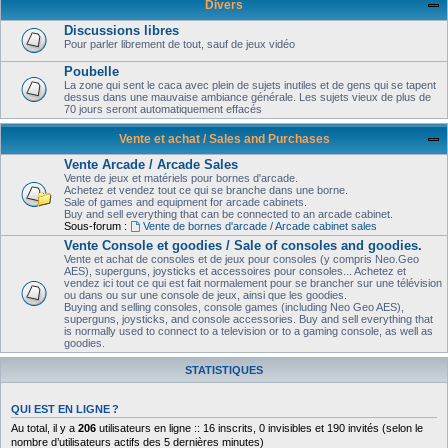
Divers
Discussions libres
Pour parler librement de tout, sauf de jeux vidéo
Poubelle
La zone qui sent le caca avec plein de sujets inutiles et de gens qui se tapent
dessus dans une mauvaise ambiance générale. Les sujets vieux de plus de
70 jours seront automatiquement effacés
Vente et achat / Sales and Purchases
Vente Arcade / Arcade Sales
Vente de jeux et matériels pour bornes d'arcade.
Achetez et vendez tout ce qui se branche dans une borne.
Sale of games and equipment for arcade cabinets.
Buy and sell everything that can be connected to an arcade cabinet.
Sous-forum :
Vente de bornes d'arcade / Arcade cabinet sales
Vente Console et goodies / Sale of consoles and goodies.
Vente et achat de consoles et de jeux pour consoles (y compris Neo.Geo
AES), superguns, joysticks et accessoires pour consoles... Achetez et
vendez ici tout ce qui est fait normalement pour se brancher sur une télévision
ou dans ou sur une console de jeux, ainsi que les goodies.
Buying and selling consoles, console games (including Neo Geo AES),
superguns, joysticks, and console accessories. Buy and sell everything that
is normally used to connect to a television or to a gaming console, as well as
goodies.
STATISTIQUES
QUI EST EN LIGNE ?
Au total, il y a
206
utilisateurs en ligne :: 16 inscrits, 0 invisibles et 190 invités (selon le
nombre d’utilisateurs actifs des 5 dernières minutes)