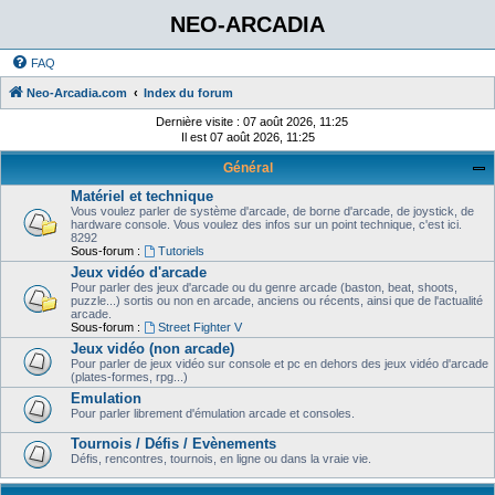
NEO-ARCADIA
FAQ
Neo-Arcadia.com
Index du forum
Dernière visite : 07 août 2026, 11:25
Il est 07 août 2026, 11:25
Général
Matériel et technique
Vous voulez parler de système d'arcade, de borne d'arcade, de joystick, de
hardware console. Vous voulez des infos sur un point technique, c'est ici.
8292
Sous-forum :
Tutoriels
Jeux vidéo d'arcade
Pour parler des jeux d'arcade ou du genre arcade (baston, beat, shoots,
puzzle...) sortis ou non en arcade, anciens ou récents, ainsi que de l'actualité
arcade.
Sous-forum :
Street Fighter V
Jeux vidéo (non arcade)
Pour parler de jeux vidéo sur console et pc en dehors des jeux vidéo d'arcade
(plates-formes, rpg...)
Emulation
Pour parler librement d'émulation arcade et consoles.
Tournois / Défis / Evènements
Défis, rencontres, tournois, en ligne ou dans la vraie vie.