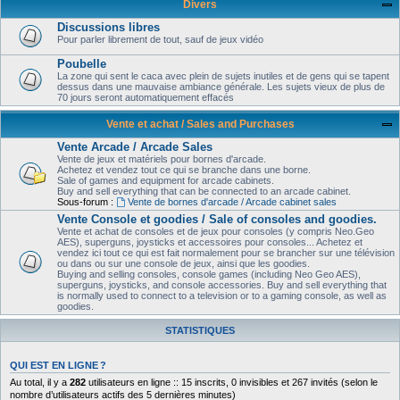
Divers
Discussions libres
Pour parler librement de tout, sauf de jeux vidéo
Poubelle
La zone qui sent le caca avec plein de sujets inutiles et de gens qui se tapent
dessus dans une mauvaise ambiance générale. Les sujets vieux de plus de
70 jours seront automatiquement effacés
Vente et achat / Sales and Purchases
Vente Arcade / Arcade Sales
Vente de jeux et matériels pour bornes d'arcade.
Achetez et vendez tout ce qui se branche dans une borne.
Sale of games and equipment for arcade cabinets.
Buy and sell everything that can be connected to an arcade cabinet.
Sous-forum :
Vente de bornes d'arcade / Arcade cabinet sales
Vente Console et goodies / Sale of consoles and goodies.
Vente et achat de consoles et de jeux pour consoles (y compris Neo.Geo
AES), superguns, joysticks et accessoires pour consoles... Achetez et
vendez ici tout ce qui est fait normalement pour se brancher sur une télévision
ou dans ou sur une console de jeux, ainsi que les goodies.
Buying and selling consoles, console games (including Neo Geo AES),
superguns, joysticks, and console accessories. Buy and sell everything that
is normally used to connect to a television or to a gaming console, as well as
goodies.
STATISTIQUES
QUI EST EN LIGNE ?
Au total, il y a
282
utilisateurs en ligne :: 15 inscrits, 0 invisibles et 267 invités (selon le
nombre d’utilisateurs actifs des 5 dernières minutes)