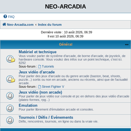
NEO-ARCADIA
FAQ
Neo-Arcadia.com
Index du forum
Dernière visite : 10 août 2026, 06:39
Il est 10 août 2026, 06:39
Général
Matériel et technique
Vous voulez parler de système d'arcade, de borne d'arcade, de joystick, de
hardware console. Vous voulez des infos sur un point technique, c'est ici.
8292
Sous-forum :
Tutoriels
Jeux vidéo d'arcade
Pour parler des jeux d'arcade ou du genre arcade (baston, beat, shoots,
puzzle...) sortis ou non en arcade, anciens ou récents, ainsi que de l'actualité
arcade.
Sous-forum :
Street Fighter V
Jeux vidéo (non arcade)
Pour parler de jeux vidéo sur console et pc en dehors des jeux vidéo d'arcade
(plates-formes, rpg...)
Emulation
Pour parler librement d'émulation arcade et consoles.
Tournois / Défis / Evènements
Défis, rencontres, tournois, en ligne ou dans la vraie vie.