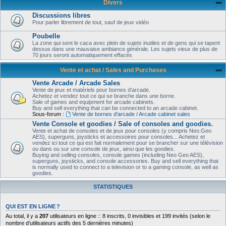
Divers
Discussions libres
Pour parler librement de tout, sauf de jeux vidéo
Poubelle
La zone qui sent le caca avec plein de sujets inutiles et de gens qui se tapent
dessus dans une mauvaise ambiance générale. Les sujets vieux de plus de
70 jours seront automatiquement effacés
Vente et achat / Sales and Purchases
Vente Arcade / Arcade Sales
Vente de jeux et matériels pour bornes d'arcade.
Achetez et vendez tout ce qui se branche dans une borne.
Sale of games and equipment for arcade cabinets.
Buy and sell everything that can be connected to an arcade cabinet.
Sous-forum :
Vente de bornes d'arcade / Arcade cabinet sales
Vente Console et goodies / Sale of consoles and goodies.
Vente et achat de consoles et de jeux pour consoles (y compris Neo.Geo
AES), superguns, joysticks et accessoires pour consoles... Achetez et
vendez ici tout ce qui est fait normalement pour se brancher sur une télévision
ou dans ou sur une console de jeux, ainsi que les goodies.
Buying and selling consoles, console games (including Neo Geo AES),
superguns, joysticks, and console accessories. Buy and sell everything that
is normally used to connect to a television or to a gaming console, as well as
goodies.
STATISTIQUES
QUI EST EN LIGNE ?
Au total, il y a
207
utilisateurs en ligne :: 8 inscrits, 0 invisibles et 199 invités (selon le
nombre d’utilisateurs actifs des 5 dernières minutes)