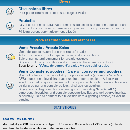
Divers
Discussions libres
Pour parler librement de tout, sauf de jeux vidéo
Poubelle
La zone qui sent le caca avec plein de sujets inutiles et de gens qui se tapent
dessus dans une mauvaise ambiance générale. Les sujets vieux de plus de
70 jours seront automatiquement effacés
Vente et achat / Sales and Purchases
Vente Arcade / Arcade Sales
Vente de jeux et matériels pour bornes d'arcade.
Achetez et vendez tout ce qui se branche dans une borne.
Sale of games and equipment for arcade cabinets.
Buy and sell everything that can be connected to an arcade cabinet.
Sous-forum :
Vente de bornes d'arcade / Arcade cabinet sales
Vente Console et goodies / Sale of consoles and goodies.
Vente et achat de consoles et de jeux pour consoles (y compris Neo.Geo
AES), superguns, joysticks et accessoires pour consoles... Achetez et
vendez ici tout ce qui est fait normalement pour se brancher sur une télévision
ou dans ou sur une console de jeux, ainsi que les goodies.
Buying and selling consoles, console games (including Neo Geo AES),
superguns, joysticks, and console accessories. Buy and sell everything that
is normally used to connect to a television or to a gaming console, as well as
goodies.
STATISTIQUES
QUI EST EN LIGNE ?
Au total, il y a
228
utilisateurs en ligne :: 16 inscrits, 0 invisibles et 212 invités (selon le
nombre d’utilisateurs actifs des 5 dernières minutes)