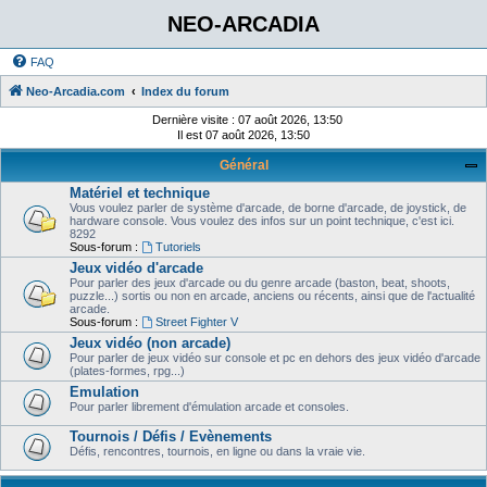
NEO-ARCADIA
FAQ
Neo-Arcadia.com
Index du forum
Dernière visite : 07 août 2026, 13:50
Il est 07 août 2026, 13:50
Général
Matériel et technique
Vous voulez parler de système d'arcade, de borne d'arcade, de joystick, de
hardware console. Vous voulez des infos sur un point technique, c'est ici.
8292
Sous-forum :
Tutoriels
Jeux vidéo d'arcade
Pour parler des jeux d'arcade ou du genre arcade (baston, beat, shoots,
puzzle...) sortis ou non en arcade, anciens ou récents, ainsi que de l'actualité
arcade.
Sous-forum :
Street Fighter V
Jeux vidéo (non arcade)
Pour parler de jeux vidéo sur console et pc en dehors des jeux vidéo d'arcade
(plates-formes, rpg...)
Emulation
Pour parler librement d'émulation arcade et consoles.
Tournois / Défis / Evènements
Défis, rencontres, tournois, en ligne ou dans la vraie vie.