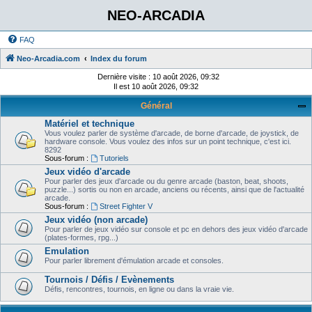
NEO-ARCADIA
FAQ
Neo-Arcadia.com
Index du forum
Dernière visite : 10 août 2026, 09:32
Il est 10 août 2026, 09:32
Général
Matériel et technique
Vous voulez parler de système d'arcade, de borne d'arcade, de joystick, de
hardware console. Vous voulez des infos sur un point technique, c'est ici.
8292
Sous-forum :
Tutoriels
Jeux vidéo d'arcade
Pour parler des jeux d'arcade ou du genre arcade (baston, beat, shoots,
puzzle...) sortis ou non en arcade, anciens ou récents, ainsi que de l'actualité
arcade.
Sous-forum :
Street Fighter V
Jeux vidéo (non arcade)
Pour parler de jeux vidéo sur console et pc en dehors des jeux vidéo d'arcade
(plates-formes, rpg...)
Emulation
Pour parler librement d'émulation arcade et consoles.
Tournois / Défis / Evènements
Défis, rencontres, tournois, en ligne ou dans la vraie vie.