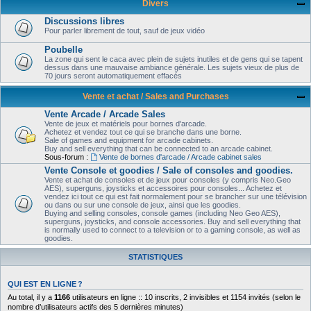
Divers
Discussions libres
Pour parler librement de tout, sauf de jeux vidéo
Poubelle
La zone qui sent le caca avec plein de sujets inutiles et de gens qui se tapent
dessus dans une mauvaise ambiance générale. Les sujets vieux de plus de
70 jours seront automatiquement effacés
Vente et achat / Sales and Purchases
Vente Arcade / Arcade Sales
Vente de jeux et matériels pour bornes d'arcade.
Achetez et vendez tout ce qui se branche dans une borne.
Sale of games and equipment for arcade cabinets.
Buy and sell everything that can be connected to an arcade cabinet.
Sous-forum :
Vente de bornes d'arcade / Arcade cabinet sales
Vente Console et goodies / Sale of consoles and goodies.
Vente et achat de consoles et de jeux pour consoles (y compris Neo.Geo
AES), superguns, joysticks et accessoires pour consoles... Achetez et
vendez ici tout ce qui est fait normalement pour se brancher sur une télévision
ou dans ou sur une console de jeux, ainsi que les goodies.
Buying and selling consoles, console games (including Neo Geo AES),
superguns, joysticks, and console accessories. Buy and sell everything that
is normally used to connect to a television or to a gaming console, as well as
goodies.
STATISTIQUES
QUI EST EN LIGNE ?
Au total, il y a
1166
utilisateurs en ligne :: 10 inscrits, 2 invisibles et 1154 invités (selon le
nombre d’utilisateurs actifs des 5 dernières minutes)