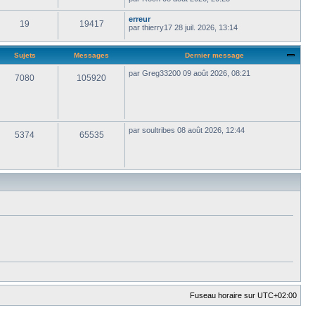
erreur
19
19417
par
thierry17
28 juil. 2026, 13:14
Sujets
Messages
Dernier message
par
Greg33200
09 août 2026, 08:21
7080
105920
par
soultribes
08 août 2026, 12:44
5374
65535
Fuseau horaire sur
UTC+02:00