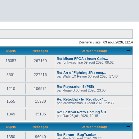
Dernière visite : 09 août 2026, 11:14
Sujets
Messages
Dernier message
Re: Mister FPGA : Insert Coin…
15357
267160
par
funkycochise
09 août 2026, 09:02
Re: Art of Fighting 3R : rééq…
3501
227216
par
Wally EX Revue
08 août 2026, 17:48
Re: Playstation 5 (PS5)
1210
106571
par
Rugal-B
08 août 2026, 23:00
Re: RetroBat - le "Recalbox" …
1555
15930
par
lorenzolamas
08 août 2026, 23:36
Re: Festival Retro Gaming à D…
1349
35135
par
Rax
25 juin 2026, 19:15
Sujets
Messages
Dernier message
Re: Forum - BugTracker
1350
96040
par
Roch
08 août 2026, 20:23