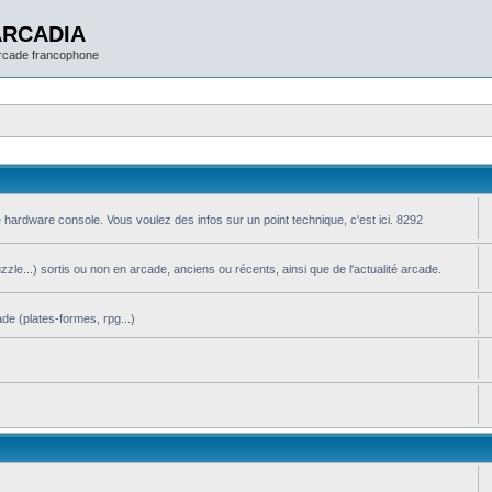
ARCADIA
arcade francophone
 hardware console. Vous voulez des infos sur un point technique, c'est ici. 8292
le...) sortis ou non en arcade, anciens ou récents, ainsi que de l'actualité arcade.
de (plates-formes, rpg...)