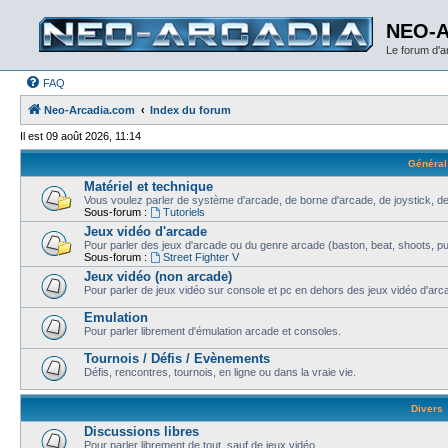
NEO-
Le forum d'
FAQ
Neo-Arcadia.com
Index du forum
Il est 09 août 2026, 11:14
Général
Matériel et technique
Vous voulez parler de système d'arcade, de borne d'arcade, de joystick, de
Sous-forum :
Tutoriels
Jeux vidéo d'arcade
Pour parler des jeux d'arcade ou du genre arcade (baston, beat, shoots, puzz
Sous-forum :
Street Fighter V
Jeux vidéo (non arcade)
Pour parler de jeux vidéo sur console et pc en dehors des jeux vidéo d'arca
Emulation
Pour parler librement d'émulation arcade et consoles.
Tournois / Défis / Evènements
Défis, rencontres, tournois, en ligne ou dans la vraie vie.
Divers
Discussions libres
Pour parler librement de tout, sauf de jeux vidéo