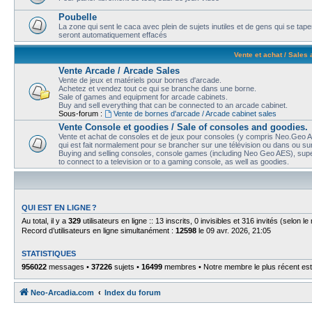
Poubelle
La zone qui sent le caca avec plein de sujets inutiles et de gens qui se t
seront automatiquement effacés
Vente et achat / Sales
Vente Arcade / Arcade Sales
Vente de jeux et matériels pour bornes d'arcade.
Achetez et vendez tout ce qui se branche dans une borne.
Sale of games and equipment for arcade cabinets.
Buy and sell everything that can be connected to an arcade cabinet.
Sous-forum :
Vente de bornes d'arcade / Arcade cabinet sales
Vente Console et goodies / Sale of consoles and goodies.
Vente et achat de consoles et de jeux pour consoles (y compris Neo.Geo AE
qui est fait normalement pour se brancher sur une télévision ou dans ou sur
Buying and selling consoles, console games (including Neo Geo AES), super
to connect to a television or to a gaming console, as well as goodies.
QUI EST EN LIGNE ?
Au total, il y a
329
utilisateurs en ligne :: 13 inscrits, 0 invisibles et 316 invités (selon 
Record d’utilisateurs en ligne simultanément :
12598
le 09 avr. 2026, 21:05
STATISTIQUES
956022
messages •
37226
sujets •
16499
membres • Notre membre le plus récent es
Neo-Arcadia.com
Index du forum