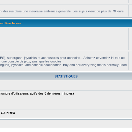
apent dessus dans une mauvaise ambiance générale. Les sujets vieux de plus de 70 jours
 and Purchases
S), superguns, joysticks et accessoires pour consoles... Achetez et vendez ici tout ce
 une console de jeux, ainsi que les goodies.
guns, joysticks, and console accessories. Buy and sell everything that is normally used
STATISTIQUES
le nombre d’utilisateurs actifs des 5 dernières minutes)
t
CAPIREX