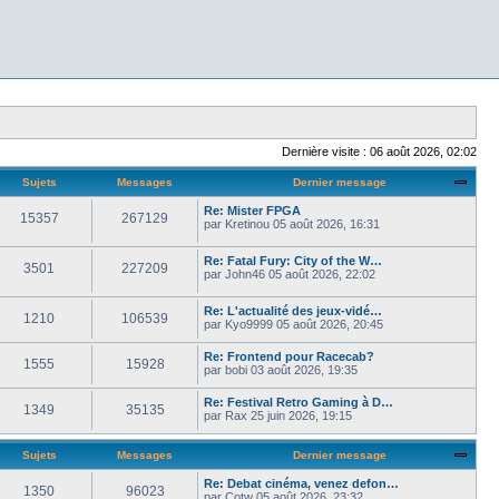
Dernière visite : 06 août 2026, 02:02
Sujets
Messages
Dernier message
Re: Mister FPGA
15357
267129
par
Kretinou
05 août 2026, 16:31
Re: Fatal Fury: City of the W…
3501
227209
par
John46
05 août 2026, 22:02
Re: L'actualité des jeux-vidé…
1210
106539
par
Kyo9999
05 août 2026, 20:45
Re: Frontend pour Racecab?
1555
15928
par
bobi
03 août 2026, 19:35
Re: Festival Retro Gaming à D…
1349
35135
par
Rax
25 juin 2026, 19:15
Sujets
Messages
Dernier message
Re: Debat cinéma, venez defon…
1350
96023
par
Cotw
05 août 2026, 23:32