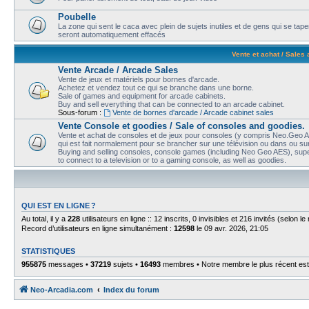
Poubelle
La zone qui sent le caca avec plein de sujets inutiles et de gens qui se t
seront automatiquement effacés
Vente et achat / Sales
Vente Arcade / Arcade Sales
Vente de jeux et matériels pour bornes d'arcade.
Achetez et vendez tout ce qui se branche dans une borne.
Sale of games and equipment for arcade cabinets.
Buy and sell everything that can be connected to an arcade cabinet.
Sous-forum :
Vente de bornes d'arcade / Arcade cabinet sales
Vente Console et goodies / Sale of consoles and goodies.
Vente et achat de consoles et de jeux pour consoles (y compris Neo.Geo AE
qui est fait normalement pour se brancher sur une télévision ou dans ou sur
Buying and selling consoles, console games (including Neo Geo AES), super
to connect to a television or to a gaming console, as well as goodies.
QUI EST EN LIGNE ?
Au total, il y a
228
utilisateurs en ligne :: 12 inscrits, 0 invisibles et 216 invités (selon 
Record d’utilisateurs en ligne simultanément :
12598
le 09 avr. 2026, 21:05
STATISTIQUES
955875
messages •
37219
sujets •
16493
membres • Notre membre le plus récent es
Neo-Arcadia.com
Index du forum