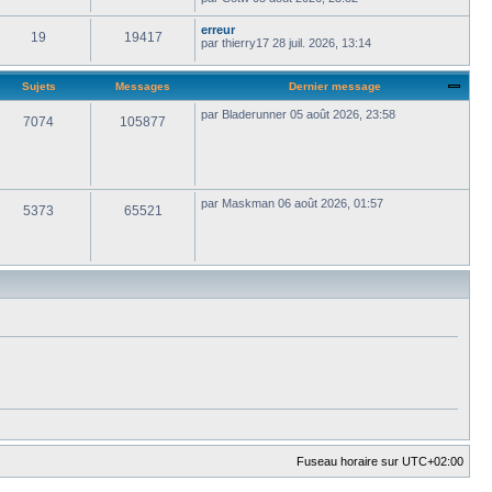
erreur
19
19417
par
thierry17
28 juil. 2026, 13:14
Sujets
Messages
Dernier message
par
Bladerunner
05 août 2026, 23:58
7074
105877
par
Maskman
06 août 2026, 01:57
5373
65521
Fuseau horaire sur
UTC+02:00