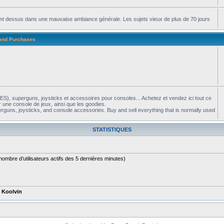
apent dessus dans une mauvaise ambiance générale. Les sujets vieux de plus de 70 jours
 and Purchases
S), superguns, joysticks et accessoires pour consoles... Achetez et vendez ici tout ce
 une console de jeux, ainsi que les goodies.
guns, joysticks, and console accessories. Buy and sell everything that is normally used
STATISTIQUES
le nombre d’utilisateurs actifs des 5 dernières minutes)
t
Koolvin