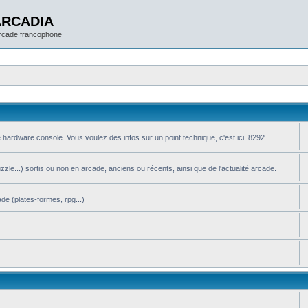
ARCADIA
arcade francophone
 hardware console. Vous voulez des infos sur un point technique, c'est ici. 8292
le...) sortis ou non en arcade, anciens ou récents, ainsi que de l'actualité arcade.
de (plates-formes, rpg...)