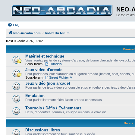
NEO-
Le forum d'
FAQ
Neo-Arcadia.com
Index du forum
Il est 06 août 2026, 02:02
Général
Matériel et technique
Vous voulez parler de système d'arcade, de borne d'arcade, de joystick, de
Sous-forum :
Tutoriels
Jeux vidéo d'arcade
Pour parler des jeux d'arcade ou du genre arcade (baston, beat, shoots, puzz
Sous-forum :
Street Fighter V
Jeux vidéo (non arcade)
Pour parler de jeux vidéo sur console et pc en dehors des jeux vidéo d'arca
Emulation
Pour parler librement d'émulation arcade et consoles.
Tournois / Défis / Evènements
Défis, rencontres, tournois, en ligne ou dans la vraie vie.
Divers
Discussions libres
Pour parler librement de tout, sauf de jeux vidéo