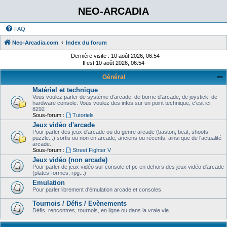
NEO-ARCADIA
FAQ
Neo-Arcadia.com
Index du forum
Dernière visite : 10 août 2026, 06:54
Il est 10 août 2026, 06:54
Général
Matériel et technique
Vous voulez parler de système d'arcade, de borne d'arcade, de joystick, de
hardware console. Vous voulez des infos sur un point technique, c'est ici.
8292
Sous-forum :
Tutoriels
Jeux vidéo d'arcade
Pour parler des jeux d'arcade ou du genre arcade (baston, beat, shoots,
puzzle...) sortis ou non en arcade, anciens ou récents, ainsi que de l'actualité
arcade.
Sous-forum :
Street Fighter V
Jeux vidéo (non arcade)
Pour parler de jeux vidéo sur console et pc en dehors des jeux vidéo d'arcade
(plates-formes, rpg...)
Emulation
Pour parler librement d'émulation arcade et consoles.
Tournois / Défis / Evènements
Défis, rencontres, tournois, en ligne ou dans la vraie vie.