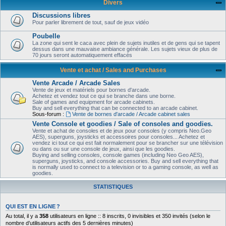
Divers
Discussions libres
Pour parler librement de tout, sauf de jeux vidéo
Poubelle
La zone qui sent le caca avec plein de sujets inutiles et de gens qui se tapent
dessus dans une mauvaise ambiance générale. Les sujets vieux de plus de
70 jours seront automatiquement effacés
Vente et achat / Sales and Purchases
Vente Arcade / Arcade Sales
Vente de jeux et matériels pour bornes d'arcade.
Achetez et vendez tout ce qui se branche dans une borne.
Sale of games and equipment for arcade cabinets.
Buy and sell everything that can be connected to an arcade cabinet.
Sous-forum :
Vente de bornes d'arcade / Arcade cabinet sales
Vente Console et goodies / Sale of consoles and goodies.
Vente et achat de consoles et de jeux pour consoles (y compris Neo.Geo
AES), superguns, joysticks et accessoires pour consoles... Achetez et
vendez ici tout ce qui est fait normalement pour se brancher sur une télévision
ou dans ou sur une console de jeux, ainsi que les goodies.
Buying and selling consoles, console games (including Neo Geo AES),
superguns, joysticks, and console accessories. Buy and sell everything that
is normally used to connect to a television or to a gaming console, as well as
goodies.
STATISTIQUES
QUI EST EN LIGNE ?
Au total, il y a
358
utilisateurs en ligne :: 8 inscrits, 0 invisibles et 350 invités (selon le
nombre d’utilisateurs actifs des 5 dernières minutes)