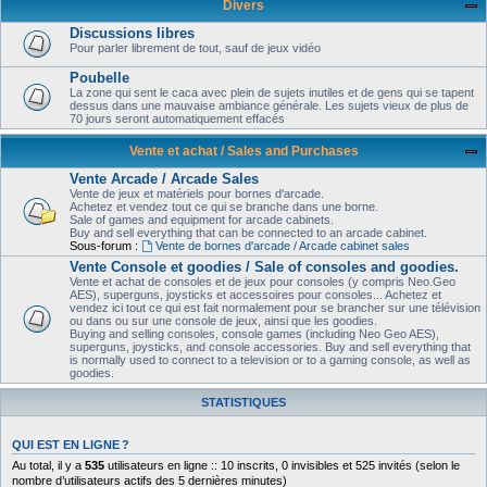
Divers
Discussions libres
Pour parler librement de tout, sauf de jeux vidéo
Poubelle
La zone qui sent le caca avec plein de sujets inutiles et de gens qui se tapent
dessus dans une mauvaise ambiance générale. Les sujets vieux de plus de
70 jours seront automatiquement effacés
Vente et achat / Sales and Purchases
Vente Arcade / Arcade Sales
Vente de jeux et matériels pour bornes d'arcade.
Achetez et vendez tout ce qui se branche dans une borne.
Sale of games and equipment for arcade cabinets.
Buy and sell everything that can be connected to an arcade cabinet.
Sous-forum :
Vente de bornes d'arcade / Arcade cabinet sales
Vente Console et goodies / Sale of consoles and goodies.
Vente et achat de consoles et de jeux pour consoles (y compris Neo.Geo
AES), superguns, joysticks et accessoires pour consoles... Achetez et
vendez ici tout ce qui est fait normalement pour se brancher sur une télévision
ou dans ou sur une console de jeux, ainsi que les goodies.
Buying and selling consoles, console games (including Neo Geo AES),
superguns, joysticks, and console accessories. Buy and sell everything that
is normally used to connect to a television or to a gaming console, as well as
goodies.
STATISTIQUES
QUI EST EN LIGNE ?
Au total, il y a
535
utilisateurs en ligne :: 10 inscrits, 0 invisibles et 525 invités (selon le
nombre d’utilisateurs actifs des 5 dernières minutes)