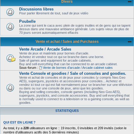
Divers
Discussions libres
Pour parler librement de tout, sauf de jeux vidéo
Poubelle
La zone qui sent le caca avec plein de sujets inutiles et de gens qui se tapent
dessus dans une mauvaise ambiance générale. Les sujets vieux de plus de
70 jours seront automatiquement effacés
Vente et achat / Sales and Purchases
Vente Arcade / Arcade Sales
Vente de jeux et matériels pour bornes d'arcade.
Achetez et vendez tout ce qui se branche dans une borne.
Sale of games and equipment for arcade cabinets.
Buy and sell everything that can be connected to an arcade cabinet.
Sous-forum :
Vente de bornes d'arcade / Arcade cabinet sales
Vente Console et goodies / Sale of consoles and goodies.
Vente et achat de consoles et de jeux pour consoles (y compris Neo.Geo
AES), superguns, joysticks et accessoires pour consoles... Achetez et
vendez ici tout ce qui est fait normalement pour se brancher sur une télévision
ou dans ou sur une console de jeux, ainsi que les goodies.
Buying and selling consoles, console games (including Neo Geo AES),
superguns, joysticks, and console accessories. Buy and sell everything that
is normally used to connect to a television or to a gaming console, as well as
goodies.
STATISTIQUES
QUI EST EN LIGNE ?
Au total, il y a
228
utilisateurs en ligne :: 19 inscrits, 0 invisibles et 209 invités (selon le
nombre d’utilisateurs actifs des 5 dernières minutes)