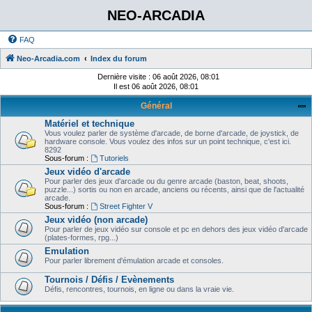
NEO-ARCADIA
FAQ
Neo-Arcadia.com
Index du forum
Dernière visite : 06 août 2026, 08:01
Il est 06 août 2026, 08:01
Général
Matériel et technique
Vous voulez parler de système d'arcade, de borne d'arcade, de joystick, de
hardware console. Vous voulez des infos sur un point technique, c'est ici.
8292
Sous-forum :
Tutoriels
Jeux vidéo d'arcade
Pour parler des jeux d'arcade ou du genre arcade (baston, beat, shoots,
puzzle...) sortis ou non en arcade, anciens ou récents, ainsi que de l'actualité
arcade.
Sous-forum :
Street Fighter V
Jeux vidéo (non arcade)
Pour parler de jeux vidéo sur console et pc en dehors des jeux vidéo d'arcade
(plates-formes, rpg...)
Emulation
Pour parler librement d'émulation arcade et consoles.
Tournois / Défis / Evènements
Défis, rencontres, tournois, en ligne ou dans la vraie vie.