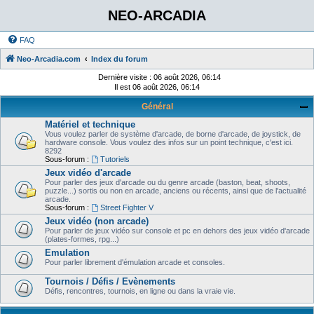
NEO-ARCADIA
FAQ
Neo-Arcadia.com
Index du forum
Dernière visite : 06 août 2026, 06:14
Il est 06 août 2026, 06:14
Général
Matériel et technique
Vous voulez parler de système d'arcade, de borne d'arcade, de joystick, de
hardware console. Vous voulez des infos sur un point technique, c'est ici.
8292
Sous-forum :
Tutoriels
Jeux vidéo d'arcade
Pour parler des jeux d'arcade ou du genre arcade (baston, beat, shoots,
puzzle...) sortis ou non en arcade, anciens ou récents, ainsi que de l'actualité
arcade.
Sous-forum :
Street Fighter V
Jeux vidéo (non arcade)
Pour parler de jeux vidéo sur console et pc en dehors des jeux vidéo d'arcade
(plates-formes, rpg...)
Emulation
Pour parler librement d'émulation arcade et consoles.
Tournois / Défis / Evènements
Défis, rencontres, tournois, en ligne ou dans la vraie vie.