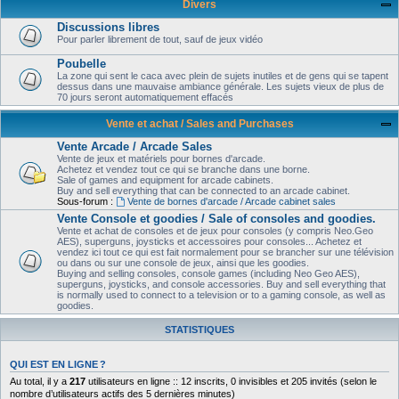
Divers
Discussions libres
Pour parler librement de tout, sauf de jeux vidéo
Poubelle
La zone qui sent le caca avec plein de sujets inutiles et de gens qui se tapent
dessus dans une mauvaise ambiance générale. Les sujets vieux de plus de
70 jours seront automatiquement effacés
Vente et achat / Sales and Purchases
Vente Arcade / Arcade Sales
Vente de jeux et matériels pour bornes d'arcade.
Achetez et vendez tout ce qui se branche dans une borne.
Sale of games and equipment for arcade cabinets.
Buy and sell everything that can be connected to an arcade cabinet.
Sous-forum :
Vente de bornes d'arcade / Arcade cabinet sales
Vente Console et goodies / Sale of consoles and goodies.
Vente et achat de consoles et de jeux pour consoles (y compris Neo.Geo
AES), superguns, joysticks et accessoires pour consoles... Achetez et
vendez ici tout ce qui est fait normalement pour se brancher sur une télévision
ou dans ou sur une console de jeux, ainsi que les goodies.
Buying and selling consoles, console games (including Neo Geo AES),
superguns, joysticks, and console accessories. Buy and sell everything that
is normally used to connect to a television or to a gaming console, as well as
goodies.
STATISTIQUES
QUI EST EN LIGNE ?
Au total, il y a
217
utilisateurs en ligne :: 12 inscrits, 0 invisibles et 205 invités (selon le
nombre d’utilisateurs actifs des 5 dernières minutes)