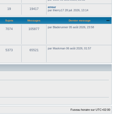
erreur
19
19417
par
thierry17
28 juil. 2026, 13:14
Sujets
Messages
Dernier message
par
Bladerunner
05 août 2026, 23:58
7074
105877
par
Maskman
06 août 2026, 01:57
5373
65521
Fuseau horaire sur
UTC+02:00