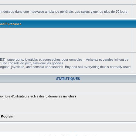
apent dessus dans une mauvaise ambiance générale. Les sujets vieux de plus de 70 jours
 and Purchases
S), superguns, joysticks et accessoires pour consoles... Achetez et vendez ici tout ce
 une console de jeux, ainsi que les goodies.
guns, joysticks, and console accessories. Buy and sell everything that is normally used
STATISTIQUES
le nombre d’utilisateurs actifs des 5 dernières minutes)
t
Koolvin