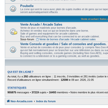
Poubelle
La zone qui sent le caca avec plein de sujets inutiles et de gens qui se t
seront automatiquement effacés
Vente et achat / Sales
Vente Arcade / Arcade Sales
Vente de jeux et matériels pour bornes d'arcade.
Achetez et vendez tout ce qui se branche dans une borne.
Sale of games and equipment for arcade cabinets.
Buy and sell everything that can be connected to an arcade cabinet.
Sous-forum :
Vente de bornes d'arcade / Arcade cabinet sales
Vente Console et goodies / Sale of consoles and goodies.
Vente et achat de consoles et de jeux pour consoles (y compris Neo.Geo AE
qui est fait normalement pour se brancher sur une télévision ou dans ou sur
Buying and selling consoles, console games (including Neo Geo AES), super
to connect to a television or to a gaming console, as well as goodies.
QUI EST EN LIGNE ?
Au total, il y a
292
utilisateurs en ligne :: 11 inscrits, 0 invisibles et 281 invités (selon 
Record d’utilisateurs en ligne simultanément :
12598
le 09 avr. 2026, 21:05
STATISTIQUES
955875
messages •
37219
sujets •
16493
membres • Notre membre le plus récent es
Neo-Arcadia.com
Index du forum