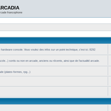
ARCADIA
arcade francophone
 hardware console. Vous voulez des infos sur un point technique, c'est ici. 8292
le...) sortis ou non en arcade, anciens ou récents, ainsi que de l'actualité arcade.
de (plates-formes, rpg...)