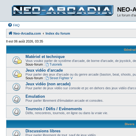
NEO-
Le forum d'
FAQ
Neo-Arcadia.com
Index du forum
Il est 06 août 2026, 03:35
Général
Matériel et technique
Vous voulez parler de système d'arcade, de borne d'arcade, de joystick, de
Sous-forum :
Tutoriels
Jeux vidéo d'arcade
Pour parler des jeux d'arcade ou du genre arcade (baston, beat, shoots, puzz
Sous-forum :
Street Fighter V
Jeux vidéo (non arcade)
Pour parler de jeux vidéo sur console et pc en dehors des jeux vidéo d'arca
Emulation
Pour parler librement d'émulation arcade et consoles.
Tournois / Défis / Evènements
Défis, rencontres, tournois, en ligne ou dans la vraie vie.
Divers
Discussions libres
Pour parler librement de tout, sauf de jeux vidéo