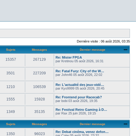
Dernière visite : 06 août 2026, 03:35
Sujets
Messages
Dernier message
Re: Mister FPGA
15357
267129
par
Kretinou
05 août 2026, 16:31
Re: Fatal Fury: City of the W…
3501
227209
par
John46
05 août 2026, 22:02
Re: L'actualité des jeux-vidé…
1210
106539
par
Kyo9999
05 août 2026, 20:45
Re: Frontend pour Racecab?
1555
15928
par
bobi
03 août 2026, 19:35
Re: Festival Retro Gaming à D…
1349
35135
par
Rax
25 juin 2026, 19:15
Sujets
Messages
Dernier message
Re: Debat cinéma, venez defon…
1350
96023
par
Cotw
05 août 2026, 23:32