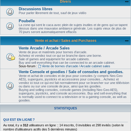
Divers
Discussions libres
Pour parler librement de tout, sauf de jeux vidéo
Poubelle
La zone qui sent le caca avec plein de sujets inutiles et de gens qui se tapent
dessus dans une mauvaise ambiance générale. Les sujets vieux de plus de
70 jours seront automatiquement effacés
Vente et achat / Sales and Purchases
Vente Arcade / Arcade Sales
Vente de jeux et matériels pour bornes d'arcade.
Achetez et vendez tout ce qui se branche dans une borne.
Sale of games and equipment for arcade cabinets.
Buy and sell everything that can be connected to an arcade cabinet.
Sous-forum :
Vente de bornes d'arcade / Arcade cabinet sales
Vente Console et goodies / Sale of consoles and goodies.
Vente et achat de consoles et de jeux pour consoles (y compris Neo.Geo
AES), superguns, joysticks et accessoires pour consoles... Achetez et
vendez ici tout ce qui est fait normalement pour se brancher sur une télévision
ou dans ou sur une console de jeux, ainsi que les goodies.
Buying and selling consoles, console games (including Neo Geo AES),
superguns, joysticks, and console accessories. Buy and sell everything that
is normally used to connect to a television or to a gaming console, as well as
goodies.
STATISTIQUES
QUI EST EN LIGNE ?
Au total, il y a
312
utilisateurs en ligne :: 14 inscrits, 0 invisibles et 298 invités (selon le
nombre d’utilisateurs actifs des 5 dernières minutes)