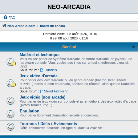
NEO-ARCADIA
FAQ
Neo-Arcadia.com
Index du forum
Dernière visite : 08 août 2026, 01:16
Il est 08 août 2026, 01:16
Général
Matériel et technique
Vous voulez parler de système d'arcade, de borne d'arcade, de joystick, de
hardware console. Vous voulez des infos sur un point technique, c'est ici.
8292
Sous-forum :
Tutoriels
Jeux vidéo d'arcade
Pour parler des jeux d'arcade ou du genre arcade (baston, beat, shoots,
puzzle...) sortis ou non en arcade, anciens ou récents, ainsi que de l'actualité
arcade.
Sous-forum :
Street Fighter V
Jeux vidéo (non arcade)
Pour parler de jeux vidéo sur console et pc en dehors des jeux vidéo d'arcade
(plates-formes, rpg...)
Emulation
Pour parler librement d'émulation arcade et consoles.
Tournois / Défis / Evènements
Défis, rencontres, tournois, en ligne ou dans la vraie vie.