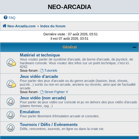
NEO-ARCADIA
FAQ
Neo-Arcadia.com
Index du forum
Dernière visite : 07 août 2026, 03:51
Il est 07 août 2026, 03:51
Général
Matériel et technique
Vous voulez parler de système d'arcade, de borne d'arcade, de joystick, de
hardware console. Vous voulez des infos sur un point technique, c'est ici.
8292
Sous-forum :
Tutoriels
Jeux vidéo d'arcade
Pour parler des jeux d'arcade ou du genre arcade (baston, beat, shoots,
puzzle...) sortis ou non en arcade, anciens ou récents, ainsi que de l'actualité
arcade.
Sous-forum :
Street Fighter V
Jeux vidéo (non arcade)
Pour parler de jeux vidéo sur console et pc en dehors des jeux vidéo d'arcade
(plates-formes, rpg...)
Emulation
Pour parler librement d'émulation arcade et consoles.
Tournois / Défis / Evènements
Défis, rencontres, tournois, en ligne ou dans la vraie vie.