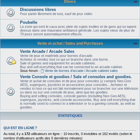
Divers
Discussions libres
Pour parler librement de tout, sauf de jeux vidéo
Poubelle
La zone qui sent le caca avec plein de sujets inutiles et de gens qui se tapent
dessus dans une mauvaise ambiance générale. Les sujets vieux de plus de
70 jours seront automatiquement effacés
Vente et achat / Sales and Purchases
Vente Arcade / Arcade Sales
Vente de jeux et matériels pour bornes d'arcade.
Achetez et vendez tout ce qui se branche dans une borne.
Sale of games and equipment for arcade cabinets.
Buy and sell everything that can be connected to an arcade cabinet.
Sous-forum :
Vente de bornes d'arcade / Arcade cabinet sales
Vente Console et goodies / Sale of consoles and goodies.
Vente et achat de consoles et de jeux pour consoles (y compris Neo.Geo
AES), superguns, joysticks et accessoires pour consoles... Achetez et
vendez ici tout ce qui est fait normalement pour se brancher sur une télévision
ou dans ou sur une console de jeux, ainsi que les goodies.
Buying and selling consoles, console games (including Neo Geo AES),
superguns, joysticks, and console accessories. Buy and sell everything that
is normally used to connect to a television or to a gaming console, as well as
goodies.
STATISTIQUES
QUI EST EN LIGNE ?
Au total, il y a
172
utilisateurs en ligne :: 10 inscrits, 0 invisibles et 162 invités (selon le
nombre d’utilisateurs actifs des 5 dernières minutes)