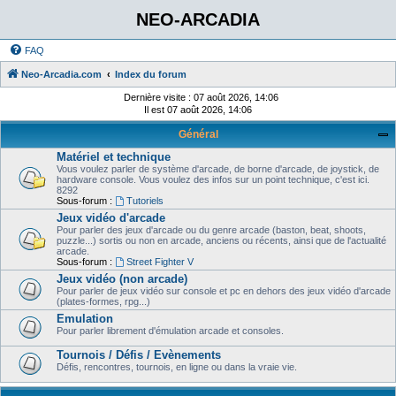
NEO-ARCADIA
FAQ
Neo-Arcadia.com
Index du forum
Dernière visite : 07 août 2026, 14:06
Il est 07 août 2026, 14:06
Général
Matériel et technique
Vous voulez parler de système d'arcade, de borne d'arcade, de joystick, de
hardware console. Vous voulez des infos sur un point technique, c'est ici.
8292
Sous-forum :
Tutoriels
Jeux vidéo d'arcade
Pour parler des jeux d'arcade ou du genre arcade (baston, beat, shoots,
puzzle...) sortis ou non en arcade, anciens ou récents, ainsi que de l'actualité
arcade.
Sous-forum :
Street Fighter V
Jeux vidéo (non arcade)
Pour parler de jeux vidéo sur console et pc en dehors des jeux vidéo d'arcade
(plates-formes, rpg...)
Emulation
Pour parler librement d'émulation arcade et consoles.
Tournois / Défis / Evènements
Défis, rencontres, tournois, en ligne ou dans la vraie vie.