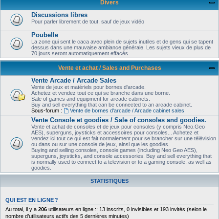
Divers
Discussions libres
Pour parler librement de tout, sauf de jeux vidéo
Poubelle
La zone qui sent le caca avec plein de sujets inutiles et de gens qui se tapent
dessus dans une mauvaise ambiance générale. Les sujets vieux de plus de
70 jours seront automatiquement effacés
Vente et achat / Sales and Purchases
Vente Arcade / Arcade Sales
Vente de jeux et matériels pour bornes d'arcade.
Achetez et vendez tout ce qui se branche dans une borne.
Sale of games and equipment for arcade cabinets.
Buy and sell everything that can be connected to an arcade cabinet.
Sous-forum :
Vente de bornes d'arcade / Arcade cabinet sales
Vente Console et goodies / Sale of consoles and goodies.
Vente et achat de consoles et de jeux pour consoles (y compris Neo.Geo
AES), superguns, joysticks et accessoires pour consoles... Achetez et
vendez ici tout ce qui est fait normalement pour se brancher sur une télévision
ou dans ou sur une console de jeux, ainsi que les goodies.
Buying and selling consoles, console games (including Neo Geo AES),
superguns, joysticks, and console accessories. Buy and sell everything that
is normally used to connect to a television or to a gaming console, as well as
goodies.
STATISTIQUES
QUI EST EN LIGNE ?
Au total, il y a
206
utilisateurs en ligne :: 13 inscrits, 0 invisibles et 193 invités (selon le
nombre d’utilisateurs actifs des 5 dernières minutes)