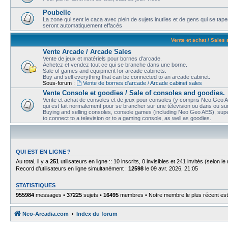
Poubelle
La zone qui sent le caca avec plein de sujets inutiles et de gens qui se t
seront automatiquement effacés
Vente et achat / Sales
Vente Arcade / Arcade Sales
Vente de jeux et matériels pour bornes d'arcade.
Achetez et vendez tout ce qui se branche dans une borne.
Sale of games and equipment for arcade cabinets.
Buy and sell everything that can be connected to an arcade cabinet.
Sous-forum :
Vente de bornes d'arcade / Arcade cabinet sales
Vente Console et goodies / Sale of consoles and goodies.
Vente et achat de consoles et de jeux pour consoles (y compris Neo.Geo AE
qui est fait normalement pour se brancher sur une télévision ou dans ou sur
Buying and selling consoles, console games (including Neo Geo AES), super
to connect to a television or to a gaming console, as well as goodies.
QUI EST EN LIGNE ?
Au total, il y a
251
utilisateurs en ligne :: 10 inscrits, 0 invisibles et 241 invités (selon 
Record d’utilisateurs en ligne simultanément :
12598
le 09 avr. 2026, 21:05
STATISTIQUES
955984
messages •
37225
sujets •
16495
membres • Notre membre le plus récent es
Neo-Arcadia.com
Index du forum