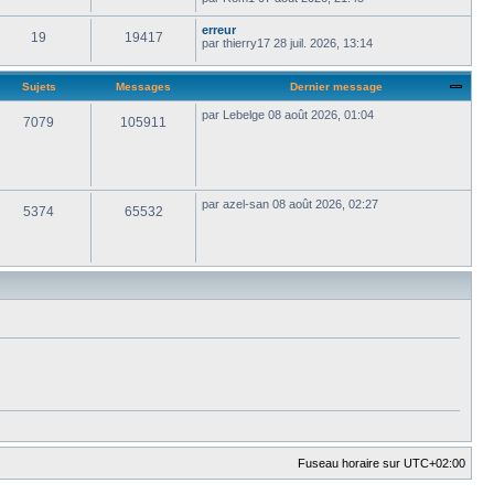
erreur
19
19417
par
thierry17
28 juil. 2026, 13:14
Sujets
Messages
Dernier message
par
Lebelge
08 août 2026, 01:04
7079
105911
par
azel-san
08 août 2026, 02:27
5374
65532
Fuseau horaire sur
UTC+02:00