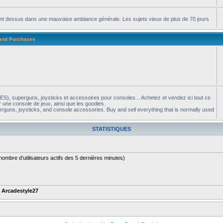
apent dessus dans une mauvaise ambiance générale. Les sujets vieux de plus de 70 jours
 and Purchases
S), superguns, joysticks et accessoires pour consoles... Achetez et vendez ici tout ce
 une console de jeux, ainsi que les goodies.
guns, joysticks, and console accessories. Buy and sell everything that is normally used
STATISTIQUES
le nombre d’utilisateurs actifs des 5 dernières minutes)
t
Arcadestyle27