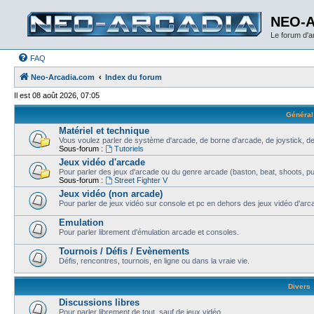
NEO-
Le forum d'
FAQ
Neo-Arcadia.com
Index du forum
Il est 08 août 2026, 07:05
Général
Matériel et technique
Vous voulez parler de système d'arcade, de borne d'arcade, de joystick, de
Sous-forum :
Tutoriels
Jeux vidéo d'arcade
Pour parler des jeux d'arcade ou du genre arcade (baston, beat, shoots, puzz
Sous-forum :
Street Fighter V
Jeux vidéo (non arcade)
Pour parler de jeux vidéo sur console et pc en dehors des jeux vidéo d'arca
Emulation
Pour parler librement d'émulation arcade et consoles.
Tournois / Défis / Evènements
Défis, rencontres, tournois, en ligne ou dans la vraie vie.
Divers
Discussions libres
Pour parler librement de tout, sauf de jeux vidéo