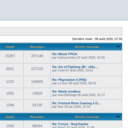
Dernière visite : 08 août 2026, 07:05
Sujets
Messages
Dernier message
Re: Mister FPGA
15357
267148
par
funkycochise
07 août 2026, 10:43
Re: Art of Fighting 3R : rééq…
3501
227215
par
Cotw
07 août 2026, 23:51
Re: Playstation 5 (PS5)
1210
106565
par
Le Duc
08 août 2026, 06:59
Re: Newb recalbox
1555
15929
par
max330mega
06 août 2026, 22:27
Re: Festival Retro Gaming à D…
1349
35135
par
Rax
25 juin 2026, 19:15
Sujets
Messages
Dernier message
Re: Forum - BugTracker
1350
96034
par
Rom1
07 août 2026, 21:45