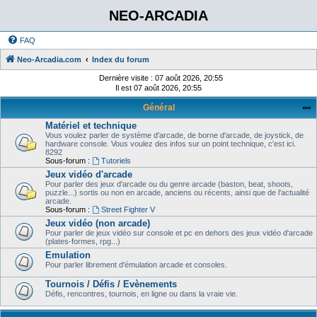
NEO-ARCADIA
FAQ
Neo-Arcadia.com
Index du forum
Dernière visite : 07 août 2026, 20:55
Il est 07 août 2026, 20:55
Général
Matériel et technique
Vous voulez parler de système d'arcade, de borne d'arcade, de joystick, de
hardware console. Vous voulez des infos sur un point technique, c'est ici.
8292
Sous-forum :
Tutoriels
Jeux vidéo d'arcade
Pour parler des jeux d'arcade ou du genre arcade (baston, beat, shoots,
puzzle...) sortis ou non en arcade, anciens ou récents, ainsi que de l'actualité
arcade.
Sous-forum :
Street Fighter V
Jeux vidéo (non arcade)
Pour parler de jeux vidéo sur console et pc en dehors des jeux vidéo d'arcade
(plates-formes, rpg...)
Emulation
Pour parler librement d'émulation arcade et consoles.
Tournois / Défis / Evènements
Défis, rencontres, tournois, en ligne ou dans la vraie vie.