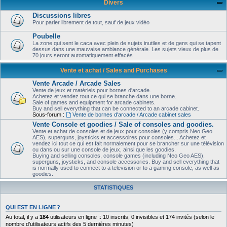
Divers
Discussions libres
Pour parler librement de tout, sauf de jeux vidéo
Poubelle
La zone qui sent le caca avec plein de sujets inutiles et de gens qui se tapent
dessus dans une mauvaise ambiance générale. Les sujets vieux de plus de
70 jours seront automatiquement effacés
Vente et achat / Sales and Purchases
Vente Arcade / Arcade Sales
Vente de jeux et matériels pour bornes d'arcade.
Achetez et vendez tout ce qui se branche dans une borne.
Sale of games and equipment for arcade cabinets.
Buy and sell everything that can be connected to an arcade cabinet.
Sous-forum :
Vente de bornes d'arcade / Arcade cabinet sales
Vente Console et goodies / Sale of consoles and goodies.
Vente et achat de consoles et de jeux pour consoles (y compris Neo.Geo
AES), superguns, joysticks et accessoires pour consoles... Achetez et
vendez ici tout ce qui est fait normalement pour se brancher sur une télévision
ou dans ou sur une console de jeux, ainsi que les goodies.
Buying and selling consoles, console games (including Neo Geo AES),
superguns, joysticks, and console accessories. Buy and sell everything that
is normally used to connect to a television or to a gaming console, as well as
goodies.
STATISTIQUES
QUI EST EN LIGNE ?
Au total, il y a
184
utilisateurs en ligne :: 10 inscrits, 0 invisibles et 174 invités (selon le
nombre d’utilisateurs actifs des 5 dernières minutes)