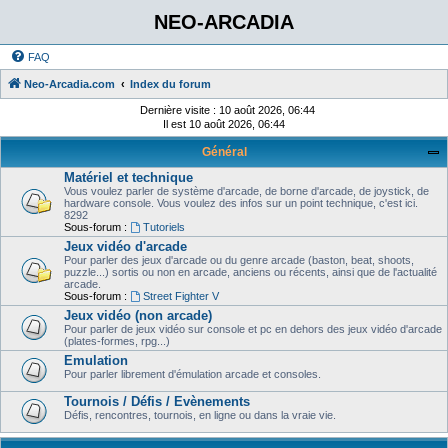
NEO-ARCADIA
FAQ
Neo-Arcadia.com
Index du forum
Dernière visite : 10 août 2026, 06:44
Il est 10 août 2026, 06:44
Général
Matériel et technique
Vous voulez parler de système d'arcade, de borne d'arcade, de joystick, de
hardware console. Vous voulez des infos sur un point technique, c'est ici.
8292
Sous-forum :
Tutoriels
Jeux vidéo d'arcade
Pour parler des jeux d'arcade ou du genre arcade (baston, beat, shoots,
puzzle...) sortis ou non en arcade, anciens ou récents, ainsi que de l'actualité
arcade.
Sous-forum :
Street Fighter V
Jeux vidéo (non arcade)
Pour parler de jeux vidéo sur console et pc en dehors des jeux vidéo d'arcade
(plates-formes, rpg...)
Emulation
Pour parler librement d'émulation arcade et consoles.
Tournois / Défis / Evènements
Défis, rencontres, tournois, en ligne ou dans la vraie vie.