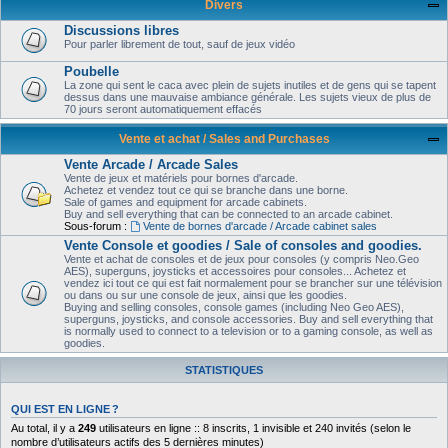
Divers
Discussions libres
Pour parler librement de tout, sauf de jeux vidéo
Poubelle
La zone qui sent le caca avec plein de sujets inutiles et de gens qui se tapent
dessus dans une mauvaise ambiance générale. Les sujets vieux de plus de
70 jours seront automatiquement effacés
Vente et achat / Sales and Purchases
Vente Arcade / Arcade Sales
Vente de jeux et matériels pour bornes d'arcade.
Achetez et vendez tout ce qui se branche dans une borne.
Sale of games and equipment for arcade cabinets.
Buy and sell everything that can be connected to an arcade cabinet.
Sous-forum :
Vente de bornes d'arcade / Arcade cabinet sales
Vente Console et goodies / Sale of consoles and goodies.
Vente et achat de consoles et de jeux pour consoles (y compris Neo.Geo
AES), superguns, joysticks et accessoires pour consoles... Achetez et
vendez ici tout ce qui est fait normalement pour se brancher sur une télévision
ou dans ou sur une console de jeux, ainsi que les goodies.
Buying and selling consoles, console games (including Neo Geo AES),
superguns, joysticks, and console accessories. Buy and sell everything that
is normally used to connect to a television or to a gaming console, as well as
goodies.
STATISTIQUES
QUI EST EN LIGNE ?
Au total, il y a
249
utilisateurs en ligne :: 8 inscrits, 1 invisible et 240 invités (selon le
nombre d’utilisateurs actifs des 5 dernières minutes)