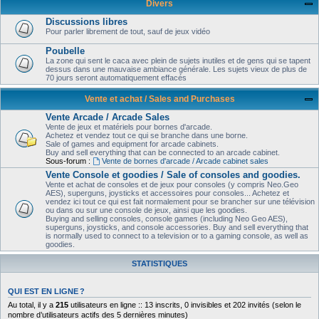
Divers
Discussions libres
Pour parler librement de tout, sauf de jeux vidéo
Poubelle
La zone qui sent le caca avec plein de sujets inutiles et de gens qui se tapent
dessus dans une mauvaise ambiance générale. Les sujets vieux de plus de
70 jours seront automatiquement effacés
Vente et achat / Sales and Purchases
Vente Arcade / Arcade Sales
Vente de jeux et matériels pour bornes d'arcade.
Achetez et vendez tout ce qui se branche dans une borne.
Sale of games and equipment for arcade cabinets.
Buy and sell everything that can be connected to an arcade cabinet.
Sous-forum :
Vente de bornes d'arcade / Arcade cabinet sales
Vente Console et goodies / Sale of consoles and goodies.
Vente et achat de consoles et de jeux pour consoles (y compris Neo.Geo
AES), superguns, joysticks et accessoires pour consoles... Achetez et
vendez ici tout ce qui est fait normalement pour se brancher sur une télévision
ou dans ou sur une console de jeux, ainsi que les goodies.
Buying and selling consoles, console games (including Neo Geo AES),
superguns, joysticks, and console accessories. Buy and sell everything that
is normally used to connect to a television or to a gaming console, as well as
goodies.
STATISTIQUES
QUI EST EN LIGNE ?
Au total, il y a
215
utilisateurs en ligne :: 13 inscrits, 0 invisibles et 202 invités (selon le
nombre d’utilisateurs actifs des 5 dernières minutes)