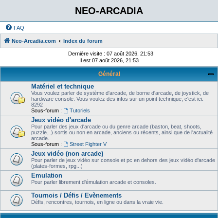
NEO-ARCADIA
FAQ
Neo-Arcadia.com
Index du forum
Dernière visite : 07 août 2026, 21:53
Il est 07 août 2026, 21:53
Général
Matériel et technique
Vous voulez parler de système d'arcade, de borne d'arcade, de joystick, de
hardware console. Vous voulez des infos sur un point technique, c'est ici.
8292
Sous-forum :
Tutoriels
Jeux vidéo d'arcade
Pour parler des jeux d'arcade ou du genre arcade (baston, beat, shoots,
puzzle...) sortis ou non en arcade, anciens ou récents, ainsi que de l'actualité
arcade.
Sous-forum :
Street Fighter V
Jeux vidéo (non arcade)
Pour parler de jeux vidéo sur console et pc en dehors des jeux vidéo d'arcade
(plates-formes, rpg...)
Emulation
Pour parler librement d'émulation arcade et consoles.
Tournois / Défis / Evènements
Défis, rencontres, tournois, en ligne ou dans la vraie vie.