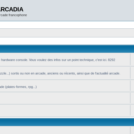
ARCADIA
arcade francophone
 hardware console. Vous voulez des infos sur un point technique, c'est ici. 8292
le...) sortis ou non en arcade, anciens ou récents, ainsi que de l'actualité arcade.
de (plates-formes, rpg...)