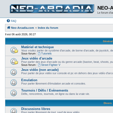
NEO-
Le forum d'
FAQ
Neo-Arcadia.com
Index du forum
Il est 06 août 2026, 00:27
Général
Matériel et technique
Vous voulez parler de système d'arcade, de borne d'arcade, de joystick, de
Sous-forum :
Tutoriels
Jeux vidéo d'arcade
Pour parler des jeux d'arcade ou du genre arcade (baston, beat, shoots, puzz
Sous-forum :
Street Fighter V
Jeux vidéo (non arcade)
Pour parler de jeux vidéo sur console et pc en dehors des jeux vidéo d'arca
Emulation
Pour parler librement d'émulation arcade et consoles.
Tournois / Défis / Evènements
Défis, rencontres, tournois, en ligne ou dans la vraie vie.
Divers
Discussions libres
Pour parler librement de tout, sauf de jeux vidéo