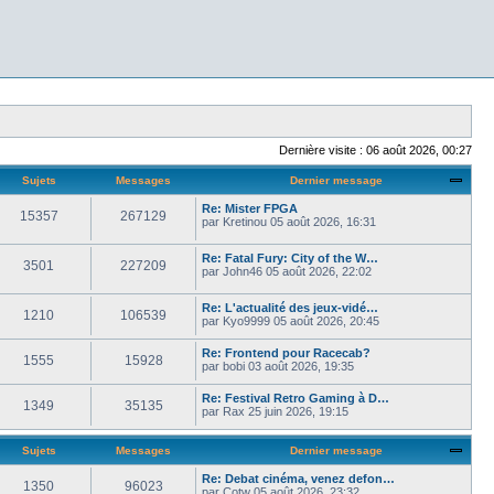
Dernière visite : 06 août 2026, 00:27
Sujets
Messages
Dernier message
Re: Mister FPGA
15357
267129
par
Kretinou
05 août 2026, 16:31
Re: Fatal Fury: City of the W…
3501
227209
par
John46
05 août 2026, 22:02
Re: L'actualité des jeux-vidé…
1210
106539
par
Kyo9999
05 août 2026, 20:45
Re: Frontend pour Racecab?
1555
15928
par
bobi
03 août 2026, 19:35
Re: Festival Retro Gaming à D…
1349
35135
par
Rax
25 juin 2026, 19:15
Sujets
Messages
Dernier message
Re: Debat cinéma, venez defon…
1350
96023
par
Cotw
05 août 2026, 23:32