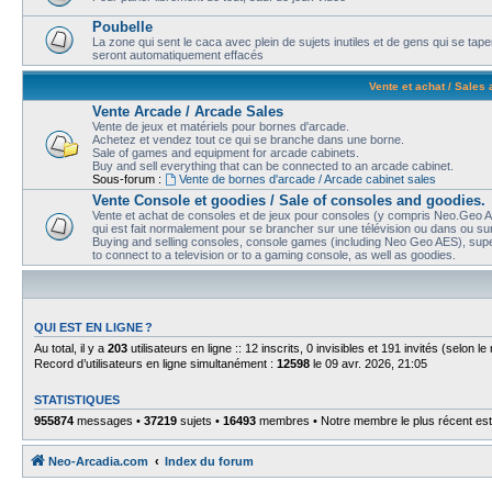
Poubelle
La zone qui sent le caca avec plein de sujets inutiles et de gens qui se t
seront automatiquement effacés
Vente et achat / Sales
Vente Arcade / Arcade Sales
Vente de jeux et matériels pour bornes d'arcade.
Achetez et vendez tout ce qui se branche dans une borne.
Sale of games and equipment for arcade cabinets.
Buy and sell everything that can be connected to an arcade cabinet.
Sous-forum :
Vente de bornes d'arcade / Arcade cabinet sales
Vente Console et goodies / Sale of consoles and goodies.
Vente et achat de consoles et de jeux pour consoles (y compris Neo.Geo AE
qui est fait normalement pour se brancher sur une télévision ou dans ou sur
Buying and selling consoles, console games (including Neo Geo AES), super
to connect to a television or to a gaming console, as well as goodies.
QUI EST EN LIGNE ?
Au total, il y a
203
utilisateurs en ligne :: 12 inscrits, 0 invisibles et 191 invités (selon 
Record d’utilisateurs en ligne simultanément :
12598
le 09 avr. 2026, 21:05
STATISTIQUES
955874
messages •
37219
sujets •
16493
membres • Notre membre le plus récent es
Neo-Arcadia.com
Index du forum