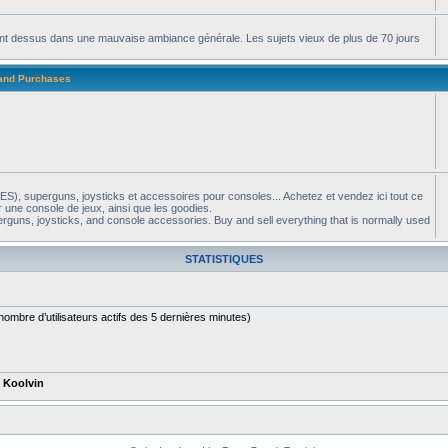
apent dessus dans une mauvaise ambiance générale. Les sujets vieux de plus de 70 jours
 and Purchases
S), superguns, joysticks et accessoires pour consoles... Achetez et vendez ici tout ce
 une console de jeux, ainsi que les goodies.
guns, joysticks, and console accessories. Buy and sell everything that is normally used
STATISTIQUES
le nombre d’utilisateurs actifs des 5 dernières minutes)
t
Koolvin