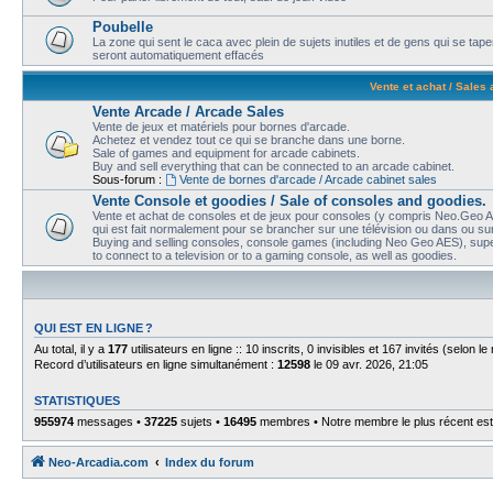
Poubelle
La zone qui sent le caca avec plein de sujets inutiles et de gens qui se t
seront automatiquement effacés
Vente et achat / Sales
Vente Arcade / Arcade Sales
Vente de jeux et matériels pour bornes d'arcade.
Achetez et vendez tout ce qui se branche dans une borne.
Sale of games and equipment for arcade cabinets.
Buy and sell everything that can be connected to an arcade cabinet.
Sous-forum :
Vente de bornes d'arcade / Arcade cabinet sales
Vente Console et goodies / Sale of consoles and goodies.
Vente et achat de consoles et de jeux pour consoles (y compris Neo.Geo AE
qui est fait normalement pour se brancher sur une télévision ou dans ou sur
Buying and selling consoles, console games (including Neo Geo AES), super
to connect to a television or to a gaming console, as well as goodies.
QUI EST EN LIGNE ?
Au total, il y a
177
utilisateurs en ligne :: 10 inscrits, 0 invisibles et 167 invités (selon 
Record d’utilisateurs en ligne simultanément :
12598
le 09 avr. 2026, 21:05
STATISTIQUES
955974
messages •
37225
sujets •
16495
membres • Notre membre le plus récent es
Neo-Arcadia.com
Index du forum