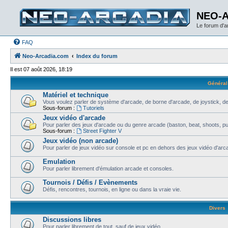
NEO-
Le forum d'
FAQ
Neo-Arcadia.com
Index du forum
Il est 07 août 2026, 18:19
Général
Matériel et technique
Vous voulez parler de système d'arcade, de borne d'arcade, de joystick, de
Sous-forum :
Tutoriels
Jeux vidéo d'arcade
Pour parler des jeux d'arcade ou du genre arcade (baston, beat, shoots, puzz
Sous-forum :
Street Fighter V
Jeux vidéo (non arcade)
Pour parler de jeux vidéo sur console et pc en dehors des jeux vidéo d'arca
Emulation
Pour parler librement d'émulation arcade et consoles.
Tournois / Défis / Evènements
Défis, rencontres, tournois, en ligne ou dans la vraie vie.
Divers
Discussions libres
Pour parler librement de tout, sauf de jeux vidéo