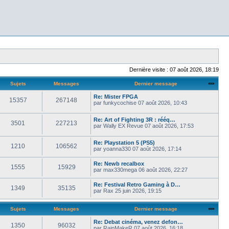
Dernière visite : 07 août 2026, 18:19
Sujets
Messages
Dernier message
Re: Mister FPGA
15357
267148
par
funkycochise
07 août 2026, 10:43
Re: Art of Fighting 3R : rééq…
3501
227213
par
Wally EX Revue
07 août 2026, 17:53
Re: Playstation 5 (PS5)
1210
106562
par
yoanna330
07 août 2026, 17:14
Re: Newb recalbox
1555
15929
par
max330mega
06 août 2026, 22:27
Re: Festival Retro Gaming à D…
1349
35135
par
Rax
25 juin 2026, 19:15
Sujets
Messages
Dernier message
Re: Debat cinéma, venez defon…
1350
96032
par
RainMakeR
07 août 2026, 16:18