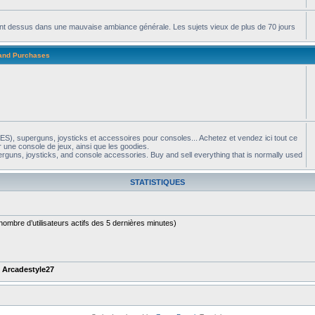
apent dessus dans une mauvaise ambiance générale. Les sujets vieux de plus de 70 jours
 and Purchases
S), superguns, joysticks et accessoires pour consoles... Achetez et vendez ici tout ce
 une console de jeux, ainsi que les goodies.
guns, joysticks, and console accessories. Buy and sell everything that is normally used
STATISTIQUES
le nombre d’utilisateurs actifs des 5 dernières minutes)
t
Arcadestyle27