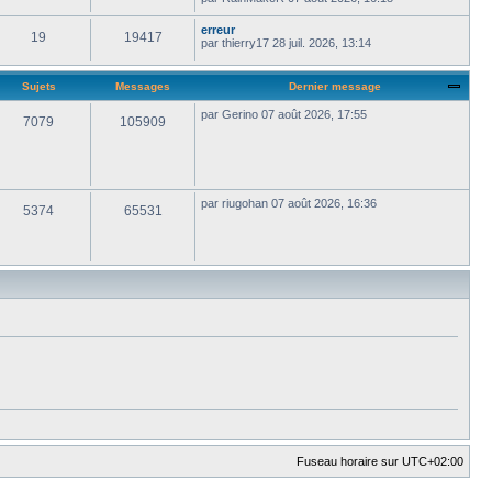
erreur
19
19417
par
thierry17
28 juil. 2026, 13:14
Sujets
Messages
Dernier message
par
Gerino
07 août 2026, 17:55
7079
105909
par
riugohan
07 août 2026, 16:36
5374
65531
Fuseau horaire sur
UTC+02:00