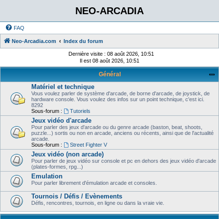
NEO-ARCADIA
FAQ
Neo-Arcadia.com
Index du forum
Dernière visite : 08 août 2026, 10:51
Il est 08 août 2026, 10:51
Général
Matériel et technique
Vous voulez parler de système d'arcade, de borne d'arcade, de joystick, de
hardware console. Vous voulez des infos sur un point technique, c'est ici.
8292
Sous-forum :
Tutoriels
Jeux vidéo d'arcade
Pour parler des jeux d'arcade ou du genre arcade (baston, beat, shoots,
puzzle...) sortis ou non en arcade, anciens ou récents, ainsi que de l'actualité
arcade.
Sous-forum :
Street Fighter V
Jeux vidéo (non arcade)
Pour parler de jeux vidéo sur console et pc en dehors des jeux vidéo d'arcade
(plates-formes, rpg...)
Emulation
Pour parler librement d'émulation arcade et consoles.
Tournois / Défis / Evènements
Défis, rencontres, tournois, en ligne ou dans la vraie vie.