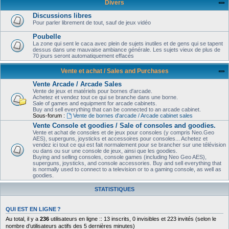
Divers
Discussions libres
Pour parler librement de tout, sauf de jeux vidéo
Poubelle
La zone qui sent le caca avec plein de sujets inutiles et de gens qui se tapent
dessus dans une mauvaise ambiance générale. Les sujets vieux de plus de
70 jours seront automatiquement effacés
Vente et achat / Sales and Purchases
Vente Arcade / Arcade Sales
Vente de jeux et matériels pour bornes d'arcade.
Achetez et vendez tout ce qui se branche dans une borne.
Sale of games and equipment for arcade cabinets.
Buy and sell everything that can be connected to an arcade cabinet.
Sous-forum :
Vente de bornes d'arcade / Arcade cabinet sales
Vente Console et goodies / Sale of consoles and goodies.
Vente et achat de consoles et de jeux pour consoles (y compris Neo.Geo
AES), superguns, joysticks et accessoires pour consoles... Achetez et
vendez ici tout ce qui est fait normalement pour se brancher sur une télévision
ou dans ou sur une console de jeux, ainsi que les goodies.
Buying and selling consoles, console games (including Neo Geo AES),
superguns, joysticks, and console accessories. Buy and sell everything that
is normally used to connect to a television or to a gaming console, as well as
goodies.
STATISTIQUES
QUI EST EN LIGNE ?
Au total, il y a
236
utilisateurs en ligne :: 13 inscrits, 0 invisibles et 223 invités (selon le
nombre d’utilisateurs actifs des 5 dernières minutes)