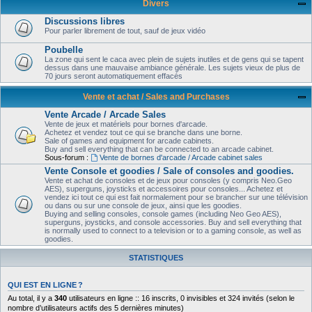
Divers
Discussions libres
Pour parler librement de tout, sauf de jeux vidéo
Poubelle
La zone qui sent le caca avec plein de sujets inutiles et de gens qui se tapent
dessus dans une mauvaise ambiance générale. Les sujets vieux de plus de
70 jours seront automatiquement effacés
Vente et achat / Sales and Purchases
Vente Arcade / Arcade Sales
Vente de jeux et matériels pour bornes d'arcade.
Achetez et vendez tout ce qui se branche dans une borne.
Sale of games and equipment for arcade cabinets.
Buy and sell everything that can be connected to an arcade cabinet.
Sous-forum :
Vente de bornes d'arcade / Arcade cabinet sales
Vente Console et goodies / Sale of consoles and goodies.
Vente et achat de consoles et de jeux pour consoles (y compris Neo.Geo
AES), superguns, joysticks et accessoires pour consoles... Achetez et
vendez ici tout ce qui est fait normalement pour se brancher sur une télévision
ou dans ou sur une console de jeux, ainsi que les goodies.
Buying and selling consoles, console games (including Neo Geo AES),
superguns, joysticks, and console accessories. Buy and sell everything that
is normally used to connect to a television or to a gaming console, as well as
goodies.
STATISTIQUES
QUI EST EN LIGNE ?
Au total, il y a
340
utilisateurs en ligne :: 16 inscrits, 0 invisibles et 324 invités (selon le
nombre d’utilisateurs actifs des 5 dernières minutes)