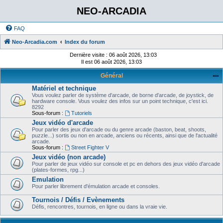
NEO-ARCADIA
FAQ
Neo-Arcadia.com
Index du forum
Dernière visite : 06 août 2026, 13:03
Il est 06 août 2026, 13:03
Général
Matériel et technique
Vous voulez parler de système d'arcade, de borne d'arcade, de joystick, de
hardware console. Vous voulez des infos sur un point technique, c'est ici.
8292
Sous-forum :
Tutoriels
Jeux vidéo d'arcade
Pour parler des jeux d'arcade ou du genre arcade (baston, beat, shoots,
puzzle...) sortis ou non en arcade, anciens ou récents, ainsi que de l'actualité
arcade.
Sous-forum :
Street Fighter V
Jeux vidéo (non arcade)
Pour parler de jeux vidéo sur console et pc en dehors des jeux vidéo d'arcade
(plates-formes, rpg...)
Emulation
Pour parler librement d'émulation arcade et consoles.
Tournois / Défis / Evènements
Défis, rencontres, tournois, en ligne ou dans la vraie vie.